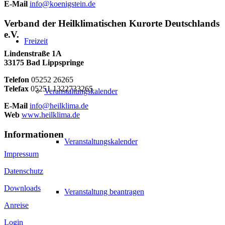
E-Mail
info@koenigstein.de
Verband der Heilklimatischen Kurorte Deutschlands
e.V.
Freizeit
Lindenstraße 1A
33175 Bad Lippspringe
Telefon
05252 26265
Telefax
05251 1322733265
Veranstaltungskalender
E-Mail
info@heilklima.de
Web
www.heilklima.de
Informationen
Veranstaltungskalender
Impressum
Datenschutz
Downloads
Veranstaltung beantragen
Anreise
Login