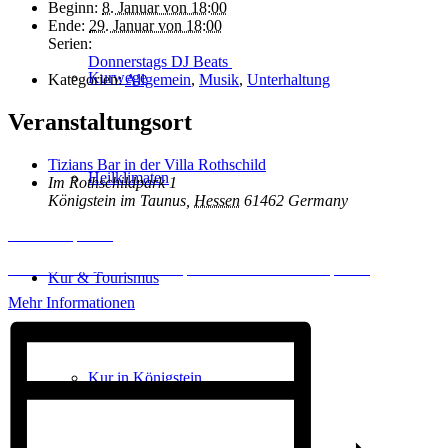
Beginn:
8. Januar von 18:00
Ende:
29. Januar von 18:00
Serien:
Donnerstags DJ Beats
Kurwege
Kategorien:
Allgemein
,
Musik
,
Unterhaltung
Veranstaltungsort
Tizians Bar in der Villa Rothschild
Heilklimaten
Im Rothschildpark 1
Königstein im Taunus
,
Hessen
61462
Germany
Inhalt entsperren
Erforderlichen Service akzeptieren und Inhalte entsperren
Kur & Tourismus
Mehr Informationen
Kur in Königstein