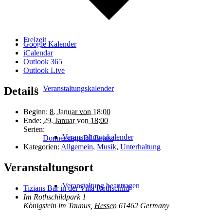
Freizeit
Google Kalender
iCalendar
Outlook 365
Outlook Live
Veranstaltungskalender
Details
Beginn:
8. Januar von 18:00
Ende:
29. Januar von 18:00
Serien:
Veranstaltungskalender
Donnerstags DJ Beats
Kategorien:
Allgemein
,
Musik
,
Unterhaltung
Veranstaltungsort
Veranstaltung beantragen
Tizians Bar in der Villa Rothschild
Im Rothschildpark 1
Königstein im Taunus
,
Hessen
61462
Germany