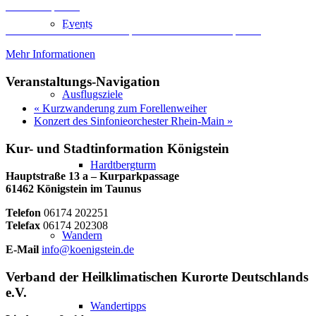
Inhalt entsperren
Events
Erforderlichen Service akzeptieren und Inhalte entsperren
Mehr Informationen
Veranstaltungs-Navigation
Ausflugsziele
«
Kurzwanderung zum Forellenweiher
Konzert des Sinfonieorchester Rhein-Main
»
Kur- und Stadtinformation Königstein
Hardtbergturm
Hauptstraße 13 a – Kurparkpassage
61462 Königstein im Taunus
Telefon
06174 202251
Telefax
06174 202308
Wandern
E-Mail
info@koenigstein.de
Verband der Heilklimatischen Kurorte Deutschlands
e.V.
Wandertipps