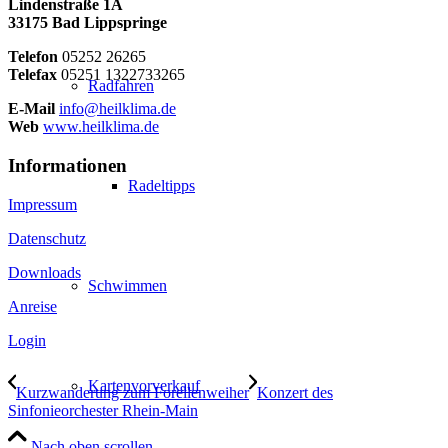
Lindenstraße 1A
33175 Bad Lippspringe
Telefon
05252 26265
Telefax
05251 1322733265
Radfahren
E-Mail
info@heilklima.de
Web
www.heilklima.de
Informationen
Radeltipps
Impressum
Datenschutz
Downloads
Schwimmen
Anreise
Login
Kartenvorverkauf
Kurzwanderung zum Forellenweiher
Konzert des
Sinfonieorchester Rhein-Main
Nach oben scrollen