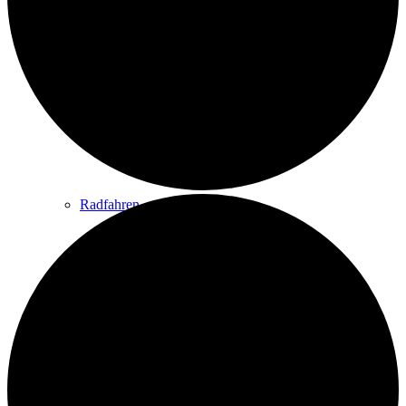
Wandern
Wandertipps
Radfahren
Radeltipps
Schwimmen