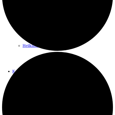
Kurwege
Heilklimaten
Kur & Tourismus
Kur in Königstein