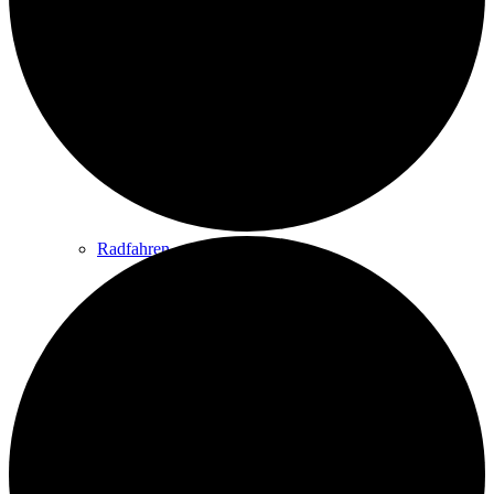
Wandern
Wandertipps
Radfahren
Radeltipps
Schwimmen