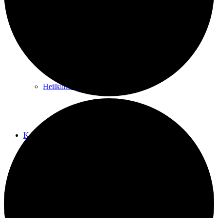
Kurwege
Heilklimaten
Kur & Tourismus
Kur in Königstein