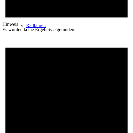
Hinweis
Radfahren
Es wurden keine Ergebnisse gefunden.
Radeltipps
Schwimmen
Kartenvorverkauf