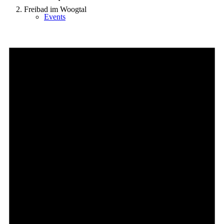
Freibad im Woogtal
Events
Veranstaltungen
Ausflugsziele
Hardtbergturm
Wandern
Wandertipps