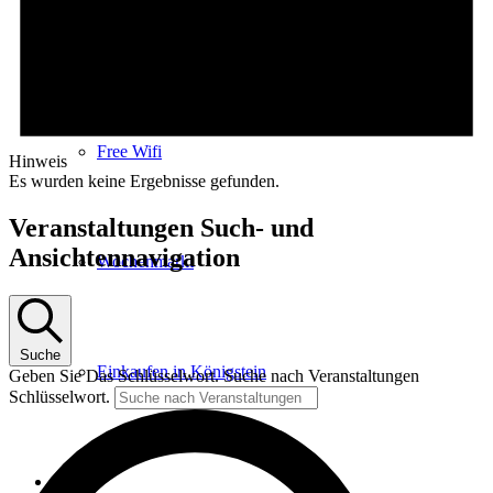
E-Car-Sharing
Free Wifi
Hinweis
Es wurden keine Ergebnisse gefunden.
Veranstaltungen Such- und
Ansichtennavigation
Wochenmarkt
Suche
Einkaufen in Königstein
Geben Sie Das Schlüsselwort. Suche nach Veranstaltungen
Schlüsselwort.
Kultur