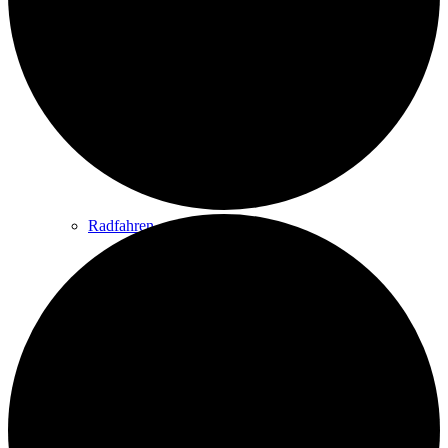
Wandern
Wandertipps
Radfahren
Radeltipps
Schwimmen