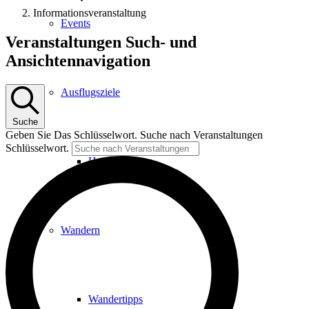
Informationsveranstaltung
Events
Veranstaltungen
Veranstaltungen Such- und
für
Ansichtennavigation
23.
Juni
Ausflugsziele
2026
Suche
Geben Sie Das Schlüsselwort. Suche nach Veranstaltungen
Schlüsselwort.
Hardtbergturm
Wandern
Wandertipps