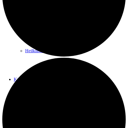
Kurwege
Heilklimaten
Kur & Tourismus
Kur in Königstein