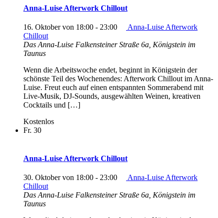
Anna-Luise Afterwork Chillout
16. Oktober von 18:00
-
23:00
Anna-Luise Afterwork
Chillout
Das Anna-Luise
Falkensteiner Straße 6a, Königstein im
Taunus
Wenn die Arbeitswoche endet, beginnt in Königstein der
schönste Teil des Wochenendes: Afterwork Chillout im Anna-
Luise. Freut euch auf einen entspannten Sommerabend mit
Live-Musik, DJ-Sounds, ausgewählten Weinen, kreativen
Cocktails und […]
Kostenlos
Fr.
30
Anna-Luise Afterwork Chillout
30. Oktober von 18:00
-
23:00
Anna-Luise Afterwork
Chillout
Das Anna-Luise
Falkensteiner Straße 6a, Königstein im
Taunus