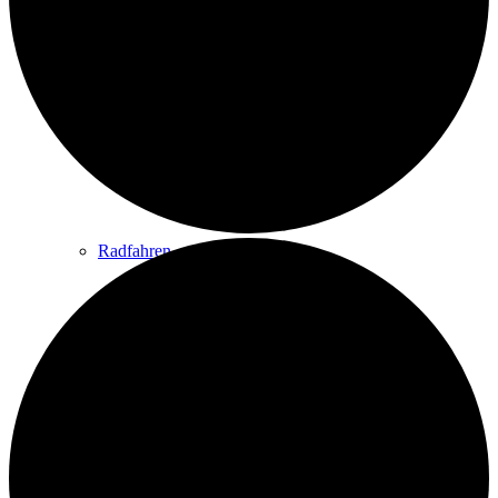
Wandern
Wandertipps
Radfahren
Radeltipps
Schwimmen