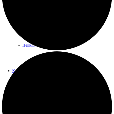
Kurwege
Heilklimaten
Kur & Tourismus
Kur in Königstein