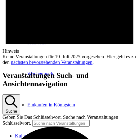
E-Car-Sharing
Free Wifi
Hinweis
Keine Veranstaltungen für 19. Juli 2025 vorgesehen. Hier geht es zu
den
nächsten bevorstehenden Veranstaltungen
.
Wochenmarkt
Veranstaltungen Such- und
Ansichtennavigation
Einkaufen in Königstein
Suche
Geben Sie Das Schlüsselwort. Suche nach Veranstaltungen
Schlüsselwort.
Kultur