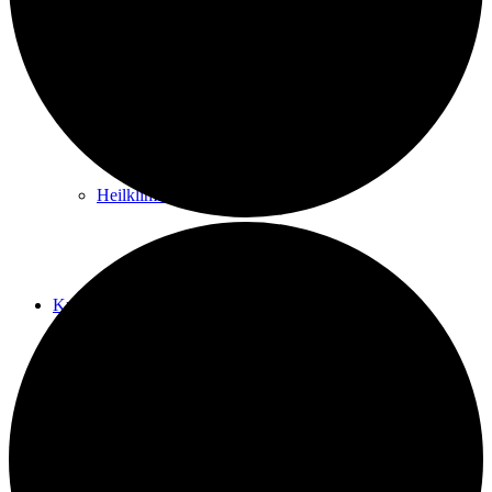
Kurwege
Heilklimaten
Kur & Tourismus
Kur in Königstein