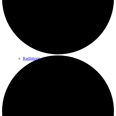
Wandern
Wandertipps
Radfahren
Radeltipps
Schwimmen