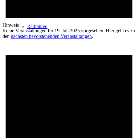
Hinweis
Radfahren
Keine Veranstaltungen für 19. Juli 2025 vorgesehen. Hier geht es zu
den
nächsten bevorstehenden Veranstaltungen
.
Radeltipps
Schwimmen
Kartenvorverkauf