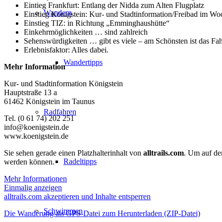
Eintieg Frankfurt: Entlang der Nidda zum Alten Flugplatz
Wandern
Einstieg Königstein: Kur- und Stadtinformation/Freibad im Wo
Einstieg TIZ: in Richtung „Emminghaushütte“
Einkehrmöglichkeiten … sind zahlreich
Sehenswürdigkeiten … gibt es viele – am Schönsten ist das Fah
Erlebnisfaktor: Alles dabei.
Wandertipps
Mehr Information
Kur- und Stadtinformation Königstein
Hauptstraße 13 a
61462 Königstein im Taunus
Radfahren
Tel. (0 61 74) 202 251
info@koenigstein.de
www.koenigstein.de
Sie sehen gerade einen Platzhalterinhalt von
alltrails.com
. Um auf den
Radeltipps
werden können.
Mehr Informationen
Einmalig anzeigen
alltrails.com akzeptieren und Inhalte entsperren
Schwimmen
Die Wanderung als GPS-Datei zum Herunterladen (ZIP-Datei)