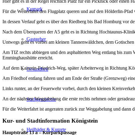
Hier gibt es in der Regel reichlich Platz für ein Picknick oder eine
Kurpark
Für die Weiterfahrt den Flugplatz queren und auf den Hölderlin-Pfad
In dessen Verlauf geht es über den Riedberg bis Bad Homburg vor d
Nach dem Überqueren der A5 geht es in Richtung Hochtaunus-Kliniken
Gastgeber
Untwegs geht es vorbei am kleinen Tannenwäldchen, dem Gotischen
Am TIZ rechts abbiegen und den asphaltierten Weg entlang bis zum Wa
Emminghaushütte erreicht.
Auf dem Kaiserin-Friedrich-Weg, später Arbeiterweg in Richtung Köni
Gesundheit
Am Friedhof entlang fahren und am Ende der Straße (Grenzweg) einen
Links runter, an der Feuerwehr vorbei, durch den kleinen Kreisverkeh
An der nächsten Weggabelung die erste rechts nehmen oder geradeaus
Stadtgeschichte
Für die Weiterfahrt ist angeraten zurück zur Weggabelung und dann do
Kur- und Stadtinformation Königstein
Heilbäder & Kurorte
Hauptstraße 13 a – Kurparkpassage