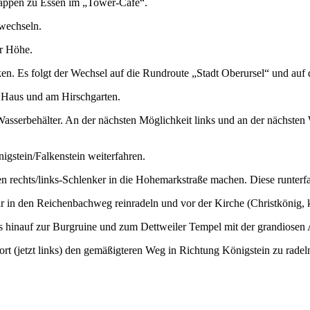
n Happen zu Essen im „Tower-Café“.
 wechseln.
er Höhe.
. Es folgt der Wechsel auf die Rundroute „Stadt Oberursel“ und auf 
 Haus und am Hirschgarten.
sserbehälter. An der nächsten Möglichkeit links und an der nächsten 
gstein/Falkenstein weiterfahren.
 rechts/links-Schlenker in die Hohemarkstraße machen. Diese runterfah
r in den Reichenbachweg reinradeln und vor der Kirche (Christkönig, ka
 hinauf zur Burgruine und zum Dettweiler Tempel mit der grandiosen 
rt (jetzt links) den gemäßigteren Weg in Richtung Königstein zu radel