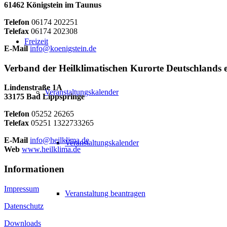
61462 Königstein im Taunus
Telefon
06174 202251
Telefax
06174 202308
Freizeit
E-Mail
info@koenigstein.de
Verband der Heilklimatischen Kurorte Deutschlands e
Lindenstraße 1A
Veranstaltungskalender
33175 Bad Lippspringe
Telefon
05252 26265
Telefax
05251 1322733265
E-Mail
info@heilklima.de
Veranstaltungskalender
Web
www.heilklima.de
Informationen
Impressum
Veranstaltung beantragen
Datenschutz
Downloads