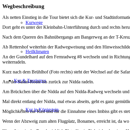
Wegbeschreibung
Als netten Einstieg in die Tour bietet sich die Kur- und Stadtinforma
Kurwege
Dort geht es unter der Kleinbahn-Unterführung durch und rechts h
Nach dem Queren des Bahnübergangs am Bangerweg an der T-Kreuzung
Ab Rettershof weiterhin der Radwegweisung und den Hinweisschilder
Heilklimaten
An der Gundelhard auf den Fernradweg #8 wechseln und in Richtung 
weiterradeln.
Kurz nach dem Brühlhof (Foto rechts) steht der Wechsel auf die Safar
Kur & Tourismus
Auf der Safari-Route bis zurück zur Nidda radeln.
Am Brückchen über die Nidda auf den Nidda-Radweg wechseln und we
Mal direkt entlang der Nidda, mal etwas abseits, geht es ganz gemütli
Kur in Königstein
Möglichkeiten zur Rast und für die Einnahme eines Imbiss gibt es stet
Wenn der Abzweig zum alten Flugplatz, Bonames, erreicht ist, da wo