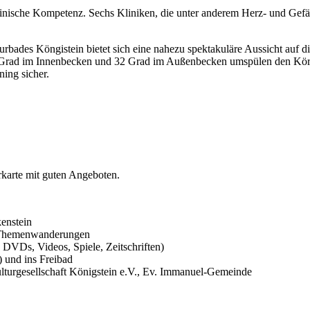
zinische Kompetenz. Sechs Kliniken, die unter anderem Herz- und Gef
ades Köngistein bietet sich eine nahezu spektakuläre Aussicht auf die
9 Grad im Innenbecken und 32 Grad im Außenbecken umspülen den Körp
ing sicher.
rkarte mit guten Angeboten.
kenstein
r Themenwanderungen
, DVDs, Videos, Spiele, Zeitschriften)
) und ins Freibad
Kulturgesellschaft Königstein e.V., Ev. Immanuel-Gemeinde