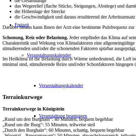
die Gesamtlänge
das Wegerelief (flache Stücke, Steigungen, Abstiege) und dam
die Höhenlage der Strecke
die Geschwindigkeit und daraus resultierend der Arbeitsumsat
Freizeit
Darüber hinaus kann Ihnen der Arzt eine bestimmte Pulsfrequenz zur 
Schonung, Reiz oder Belastung.
Jeder empfindet das Klima auf sein
Charakteristik und Wirkung von Klimafaktoren eine allgemeingültige 
stimulierenden und/oder die schonenden Faktoren spürbar ausgeprägt
Veranstaltungskalender
Im Heilklima ist die Belastung durch Wärme unbedeutend, die Luft ist
minimal sind, stimulierende Reize und/oder Schonfaktoren hingegen 
Veranstaltungskalender
Terrainkurwege
Terrainkurwege in Königstein
Veranstaltung beantragen
„Rund um den Burghain“: 40 Minuten, bequem begehbar
„Rund um die Burg“: 55 Minuten, teilweise steil
„Durch den Burghain“: 60 Minuten, schattig, bequem begehbar
„Woogtal – Panoramaweg“: 50 Minuten, abwechslungsreich, teilweise