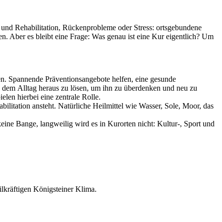
e und Rehabilitation, Rückenprobleme oder Stress: ortsgebundene
n. Aber es bleibt eine Frage: Was genau ist eine Kur eigentlich? Um
en. Spannende Präventionsangebote helfen, eine gesunde
s dem Alltag heraus zu lösen, um ihn zu überdenken und neu zu
len hierbei eine zentrale Rolle.
litation ansteht. Natürliche Heilmittel wie Wasser, Sole, Moor, das
ine Bange, langweilig wird es in Kurorten nicht: Kultur-, Sport und
ilkräftigen Königsteiner Klima.