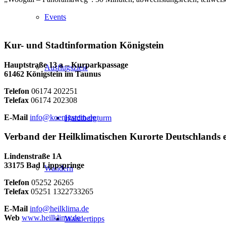
Events
Kur- und Stadtinformation Königstein
Hauptstraße 13 a – Kurparkpassage
Ausflugsziele
61462 Königstein im Taunus
Telefon
06174 202251
Telefax
06174 202308
E-Mail
info@koenigstein.de
Hardtbergturm
Verband der Heilklimatischen Kurorte Deutschlands e
Lindenstraße 1A
33175 Bad Lippspringe
Wandern
Telefon
05252 26265
Telefax
05251 1322733265
E-Mail
info@heilklima.de
Web
www.heilklima.de
Wandertipps