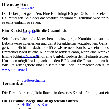
Die neue Kur
Kurpark
Das Leben jetzt genießen: Eine Kur bringt Körper, Geist und Seele i
Heilmittel wie Sole oder das staatlich anerkannte Heilklima wecken n
es ganz einfach zu sagen:
Eine Kur ist Urlaub für die Gesundheit.
Gastgeber
Seit jeher schätzen die Menschen die einzigartige Kombination aus 
Lebensweise zu erlernen und damit Krankheiten vorzubeugen. Ganz be
gestalten. Nicht nur deshalb heißt es „Eine neue Kur ist wie ein ne
Empfehlenswert ist eine Kur auch besonders dann, wenn eine Krankheit
Gesundheit
frische Klima und das erholsame Umfeld fördern den Heilungsprozess,
Um einen möglichst lang anhaltenden Effekt auf die Gesundheit zu ha
tolle Freizeitangebote sind Balsam für die Seele und machen den Aufe
www.die-neue-kur.de
Stadtgeschichte
Terrainkur
Die Terrainkur ermöglicht Ihnen ein dosiertes Kreislauftraining auf
Die Terrainkurwege sind ausgezeichnet durch
Heilbäder & Kurorte