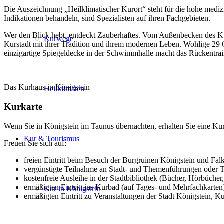
Die Auszeichnung „Heilklimatischer Kurort“ steht für die hohe medi
Indikationen behandeln, sind Spezialisten auf ihren Fachgebieten.
Wer den Blick hebt, entdeckt Zauberhaftes. Vom Außenbecken des Kurb
Kurwege
Kurstadt mit ihrer Tradition und ihrem modernen Leben. Wohlige 2
einzigartige Spiegeldecke in der Schwimmhalle macht das Rückentrain
Das Kurhaus in Königstein
Heilklimaten
Kurkarte
Wenn Sie in Königstein im Taunus übernachten, erhalten Sie eine Ku
Kur & Tourismus
Freuen Sie sich auf:
freien Eintritt beim Besuch der Burgruinen Königstein und Fal
vergünstigte Teilnahme an Stadt- und Themenführungen ode
kostenfreie Ausleihe in der Stadtbibliothek (Bücher, Hörbücher
ermäßigten Eintritt ins Kurbad (auf Tages- und Mehrfachkarten
Kur in Königstein
ermäßigten Eintritt zu Veranstaltungen der Stadt Königstein, 