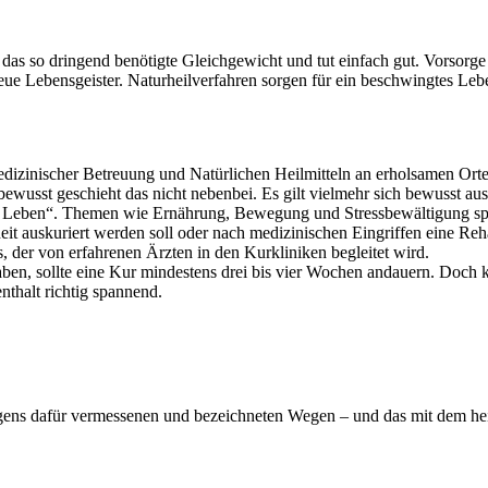
n das so dringend benötigte Gleichgewicht und tut einfach gut. Vorsorg
eue Lebensgeister. Naturheilverfahren sorgen für ein beschwingtes Lebe
medizinischer Betreuung und Natürlichen Heilmitteln an erholsamen Ort
wusst geschieht das nicht nebenbei. Es gilt vielmehr sich bewusst au
ues Leben“. Themen wie Ernährung, Bewegung und Stressbewältigung spie
 auskuriert werden soll oder nach medizinischen Eingriffen eine Rehabi
 der von erfahrenen Ärzten in den Kurkliniken begleitet wird.
ben, sollte eine Kur mindestens drei bis vier Wochen andauern. Doch ke
nthalt richtig spannend.
 eigens dafür vermessenen und bezeichneten Wegen – und das mit dem he