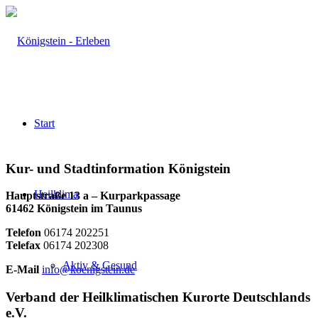
Start
Kur- und Stadtinformation Königstein
Heilklima
Hauptstraße 13 a – Kurparkpassage
61462 Königstein im Taunus
Telefon
06174 202251
Telefax
06174 202308
Aktiv & Gesund
E-Mail
info@koenigstein.de
Verband der Heilklimatischen Kurorte Deutschlands
e.V.