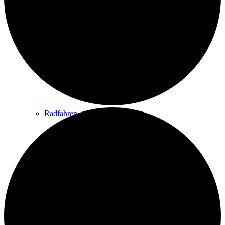
Wandern
Wandertipps
Radfahren
Radeltipps
Schwimmen