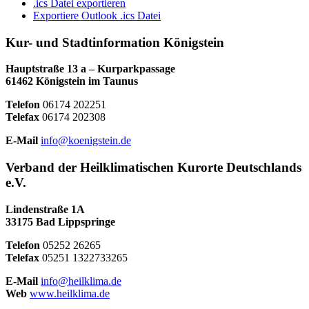
.ics Datei exportieren
Exportiere Outlook .ics Datei
Kur- und Stadtinformation Königstein
Hauptstraße 13 a – Kurparkpassage
61462 Königstein im Taunus
Telefon
06174 202251
Telefax
06174 202308
E-Mail
info@koenigstein.de
Verband der Heilklimatischen Kurorte Deutschlands
e.V.
Lindenstraße 1A
33175 Bad Lippspringe
Telefon
05252 26265
Telefax
05251 1322733265
E-Mail
info@heilklima.de
Web
www.heilklima.de