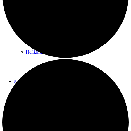
Kurwege
Heilklimaten
Kur & Tourismus
Kur in Königstein