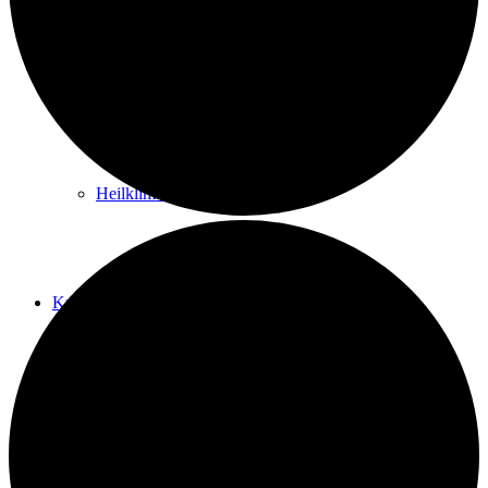
Kurwege
Heilklimaten
Kur & Tourismus
Kur in Königstein