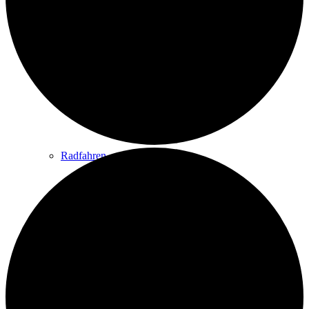
Wandern
Wandertipps
Radfahren
Radeltipps
Schwimmen