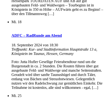
Hessenpark TOURDATEN AUF und AB auf gut
ausgebauten Feld- und Waldwegen – Tourbeginn ist in
Königstein in 350 m Höhe – AUFwärts geht es zu Beginn! –
über den Tillmannsweg […]
Mi.
18
ADFC – RadRunde am Abend
18. September 2024 von 18:30
Treffpunkt: Kur- und Stadtinformation
Hauptstraße 13 a,
Königstein im Taunus, Hessen, Germany
Foto: Jutta Hufler Gesellige Feierabendtour rund um die
Burgenstadt in ca. 2 Stunden. Die Routen führen über gut
ausgebaute Feld- und Waldwege und manche Seitenstraßen.
Geradelt wird über sanfte Taunushügel und durch Täler,
entlang von Bächen und Streuobstwiesen. Gelegentlich
nutzen wir den Radelschwung zur gemütlichen Einkehr. Die
Teilnahme ist kostenlos, alle sind willkommen - egal, […]
Mi.
25