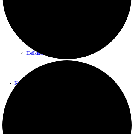
Kurwege
Heilklimaten
Kur & Tourismus
Kur in Königstein