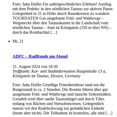
Foto: Jutta Hufler Ein außergewöhnliches Erlebnis! Ausflug
mit dem Pedelec in den nördlichen Taunus zur aktiven Pause.
Gelegenheit in 31 m Höhe durch Baumkronen zu wandern
TOURDATEN Gut ausgebaute Feld- und Waldwege –
Wegstrecke über den Taunuskamm in die Landschaft vom
nördlichen Taunus – Start ist Königstein (350 m über NN) –
durch das Rombachtal […]
Mi.
21
ADFC – RadRunde am Abend
21. August 2024 von 18:30
Treffpunkt: Kur- und Stadtinformation
Hauptstraße 13 a,
Königstein im Taunus, Hessen, Germany
Foto: Jutta Hufler Gesellige Feierabendtour rund um die
Burgenstadt in ca. 2 Stunden. Die Routen führen über gut
ausgebaute Feld- und Waldwege und manche Seitenstraßen.
Geradelt wird über sanfte Taunushügel und durch Täler,
entlang von Bächen und Streuobstwiesen. Gelegentlich
nutzen wir den Radelschwung zur gemütlichen Einkehr
(heute aber nicht). Die Teilnahme ist kostenlos, alle sind […]