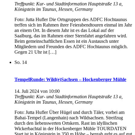
Treffpunkt: Kur- und Stadtinformation
Hauptstraße 13 a,
Königstein im Taunus, Hessen, Germany
Foto: Jutta Hufler Die Ortsgruppen des ADFC Hochtaunus
treffen sich im Rahmen ihrer Feierabendtouren einmal im Jahr
an einem Ort. In diesem Jahr ist es das Lokal auf der
Saalburg, das im Rahmen einer Sternfahrt angefahren wird.
Beim gemeinschaftlichen Essen ist ein Austausch unter
Mitgliedern und Freunden des ADFC Hochtaunus möglich.
Gegen 21 Uhr ist […]
So.
14
TempelRunde: Wild(e)Sachsen – Hockenberger Mühle
14. Juli 2024 von 10:00
Treffpunkt: Kur- und Stadtinformation
Hauptstraße 13 a,
Königstein im Taunus, Hessen, Germany
Foto: Jutta Hufler Über Hügel und durch Täler, vorbei am
Bahai-Tempel (Langenhain) nach Wildsachsen. Streifzug
durch den liebenswerten Ortskern. Rast im idyllischen
Wickerbachtal in der Hockenberger Mühle TOURDATEN
Start ist in Königstein in 350 m Höhe – bergab geht es auf gut