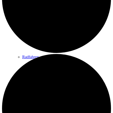
Wandern
Wandertipps
Radfahren
Radeltipps
Schwimmen