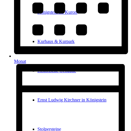
Königstein als Kurort
Kurhaus & Kurpark
Monat
Historische Gebäude
Ernst Ludwig Kirchner in Königstein
Stolpersteine