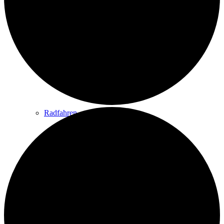
Wandern
Wandertipps
Radfahren
Radeltipps
Schwimmen