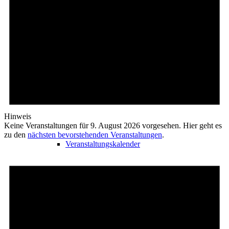
Freizeit
Veranstaltungskalender
Hinweis
Keine Veranstaltungen für 9. August 2026 vorgesehen. Hier geht es
zu den
nächsten bevorstehenden Veranstaltungen
.
Veranstaltungskalender
Veranstaltung beantragen