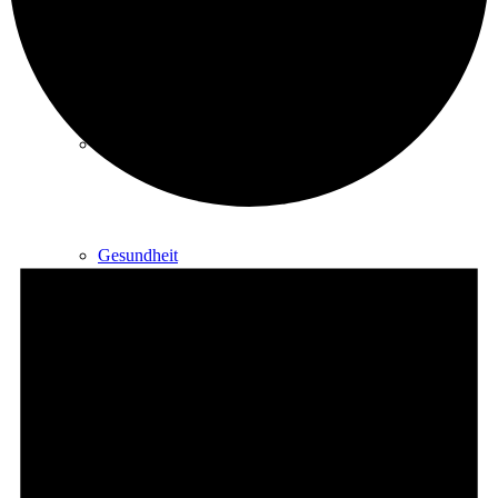
Kurpark
Gastgeber
Veranstaltungen
für
Gesundheit
9.
August
2026
Stadtgeschichte
Heilbäder & Kurorte