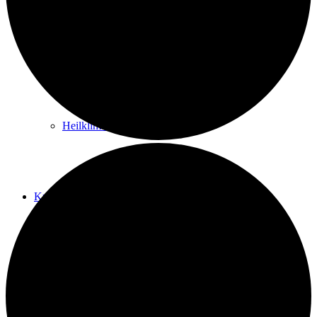
Kurwege
Heilklimaten
Kur & Tourismus
Kur in Königstein