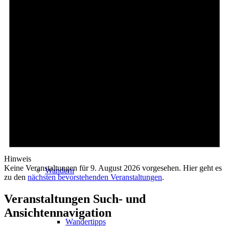
Events
Ausflugsziele
Hardtbergturm
Hinweis
Keine Veranstaltungen für 9. August 2026 vorgesehen. Hier geht es
Wandern
zu den
nächsten bevorstehenden Veranstaltungen
.
Veranstaltungen Such- und
Ansichtennavigation
Wandertipps