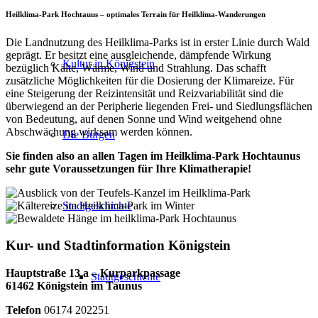
Heilklima-Park Hochtauus – optimales Terrain für Heilklima-Wanderungen
Die Landnutzung des Heilklima-Parks ist in erster Linie durch Wald
geprägt. Er besitzt eine ausgleichende, dämpfende Wirkung
Kultur in Königstein
bezüglich Kälte, Wärme, Wind und Strahlung. Das schafft
zusätzliche Möglichkeiten für die Dosierung der Klimareize. Für
eine Steigerung der Reizintensität und Reizvariabilität sind die
überwiegend an der Peripherie liegenden Frei- und Siedlungsflächen
von Bedeutung, auf denen Sonne und Wind weitgehend ohne
Abschwächung wirksam werden können.
Die Burgen
Sie finden also an allen Tagen im Heilklima-Park Hochtaunus
sehr gute Voraussetzungen für Ihre Klimatherapie!
Stadtgeschichte
Kur- und Stadtinformation Königstein
Hauptstraße 13 a – Kurparkpassage
Stadtgeschichte
61462 Königstein im Taunus
Telefon
06174 202251