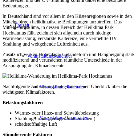
Kältereizen und der UV-Strahlung kommt dabei eine besondere
Bedeutung zu.
In Deutschland sind vor allem in den Küstenregionen sowie in den
Mittelgebirgen heilklimatische Bedingungen anzutreffen. Das
Freizeit
Mittelgebirgsklima, in dessen Bereich der Heilklima-Park
Hochtaunus fällt, zeichnet sich allgemein durch niedrige
Wärmebelastung, verstärkte Kältereize, eine vermehrte UV-
Strahlung und weitgehende Luftreinheit aus.
Zusätzlich wirken Höhenlage, Geländeform und Hangneigung stark
Veranstaltungskalender
modifizierend und verursachen räumliche Unterschiede in der
Ausprägung der Klimaelemente.
Nachfolgende Aufzählung bietet Ihnen einen Überblick über die
Veranstaltungskalender
wichtigsten Klimafaktoren.
Belastungsfaktoren
Wärme- oder Hitze- und Schwülebelastung
Veranstaltung beantragen
Strahlungsarmut (geringer Sonnenschein)
schadstoffhaltige Luft
Stimulierende Faktoren