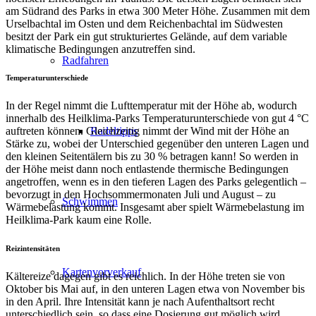
am Südrand des Parks in etwa 300 Meter Höhe. Zusammen mit dem
Urselbachtal im Osten und dem Reichenbachtal im Südwesten
besitzt der Park ein gut strukturiertes Gelände, auf dem variable
klimatische Bedingungen anzutreffen sind.
Radfahren
Temperaturunterschiede
In der Regel nimmt die Lufttemperatur mit der Höhe ab, wodurch
innerhalb des Heilklima-Parks Temperaturunterschiede von gut 4 °C
auftreten können. Gleichzeitig nimmt der Wind mit der Höhe an
Radeltipps
Stärke zu, wobei der Unterschied gegenüber den unteren Lagen und
den kleinen Seitentälern bis zu 30 % betragen kann! So werden in
der Höhe meist dann noch entlastende thermische Bedingungen
angetroffen, wenn es in den tieferen Lagen des Parks gelegentlich –
bevorzugt in den Hochsommermonaten Juli und August – zu
Schwimmen
Wärmebelastung kommt. Insgesamt aber spielt Wärmebelastung im
Heilklima-Park kaum eine Rolle.
Reizintensitäten
Kartenvorverkauf
Kältereize dagegen gibt es reichlich. In der Höhe treten sie von
Oktober bis Mai auf, in den unteren Lagen etwa von November bis
in den April. Ihre Intensität kann je nach Aufenthaltsort recht
unterschiedlich sein, so dass eine Dosierung gut möglich wird.