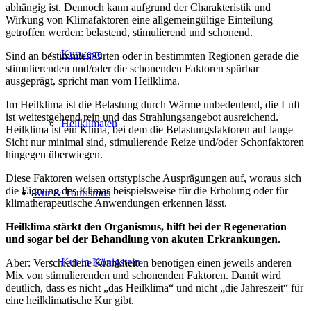
abhängig ist. Dennoch kann aufgrund der Charakteristik und
Wirkung von Klimafaktoren eine allgemeingültige Einteilung
getroffen werden: belastend, stimulierend und schonend.
Kurwege
Sind an bestimmten Orten oder in bestimmten Regionen gerade die
stimulierenden und/oder die schonenden Faktoren spürbar
ausgeprägt, spricht man vom Heilklima.
Im Heilklima ist die Belastung durch Wärme unbedeutend, die Luft
ist weitestgehend rein und das Strahlungsangebot ausreichend.
Heilklimaten
Heilklima ist ein Klima, bei dem die Belastungsfaktoren auf lange
Sicht nur minimal sind, stimulierende Reize und/oder Schonfaktoren
hingegen überwiegen.
Diese Faktoren weisen ortstypische Ausprägungen auf, woraus sich
die Eignung des Klimas beispielsweise für die Erholung oder für
Kur & Tourismus
klimatherapeutische Anwendungen erkennen lässt.
Heilklima stärkt den Organismus, hilft bei der Regeneration
und sogar bei der Behandlung von akuten Erkrankungen.
Kur in Königstein
Aber: Verschiedene Krankheiten benötigen einen jeweils anderen
Mix von stimulierenden und schonenden Faktoren. Damit wird
deutlich, dass es nicht „das Heilklima“ und nicht „die Jahreszeit“ für
eine heilklimatische Kur gibt.