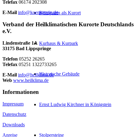
Telefax
06174 202308
E-Mail
info@koenigstein.de
Königstein als Kurort
Verband der Heilklimatischen Kurorte Deutschlands
e.V.
Lindenstraße 1A
Kurhaus & Kurpark
33175 Bad Lippspringe
Telefon
05252 26265
Telefax
05251 1322733265
Historische Gebäude
E-Mail
info@heilklima.de
Web
www.heilklima.de
Informationen
Impressum
Ernst Ludwig Kirchner in Königstein
Datenschutz
Downloads
Stolpersteine
Anreise