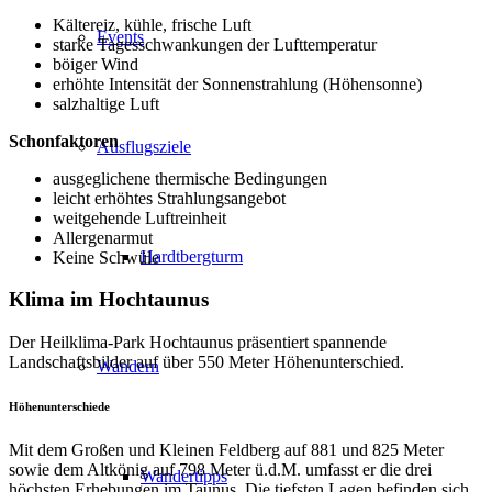
Kältereiz, kühle, frische Luft
Events
starke Tagesschwankungen der Lufttemperatur
böiger Wind
erhöhte Intensität der Sonnenstrahlung (Höhensonne)
salzhaltige Luft
Schonfaktoren
Ausflugsziele
ausgeglichene thermische Bedingungen
leicht erhöhtes Strahlungsangebot
weitgehende Luftreinheit
Allergenarmut
Hardtbergturm
Keine Schwüle
Klima im Hochtaunus
Der Heilklima-Park Hochtaunus präsentiert spannende
Landschaftsbilder auf über 550 Meter Höhenunterschied.
Wandern
Höhenunterschiede
Mit dem Großen und Kleinen Feldberg auf 881 und 825 Meter
sowie dem Altkönig auf 798 Meter ü.d.M. umfasst er die drei
Wandertipps
höchsten Erhebungen im Taunus. Die tiefsten Lagen befinden sich