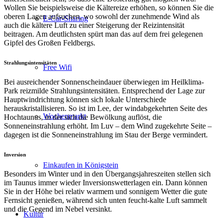
Wollen Sie beispielsweise die Kältereize erhöhen, so können Sie die
oberen Lagen aufsuchen, wo sowohl der zunehmende Wind als
E-Car-Sharing
auch die kältere Luft zu einer Steigerung der Reizintensität
beitragen. Am deutlichsten spürt man das auf dem frei gelegenen
Gipfel des Großen Feldbergs.
Strahlungsintensitäten
Free Wifi
Bei ausreichender Sonnenscheindauer überwiegen im Heilklima-
Park reizmilde Strahlungsintensitäten. Entsprechend der Lage zur
Hauptwindrichtung können sich lokale Unterschiede
herauskristallisieren. So ist im Lee, der windabgekehrten Seite des
Wochenmarkt
Hochtaunus, in der sich die Bewölkung auflöst, die
Sonneneinstrahlung erhöht. Im Luv – dem Wind zugekehrte Seite –
dagegen ist die Sonneneinstrahlung im Stau der Berge vermindert.
Inversion
Einkaufen in Königstein
Besonders im Winter und in den Übergangsjahreszeiten stellen sich
im Taunus immer wieder Inversionswetterlagen ein. Dann können
Sie in der Höhe bei relativ warmem und sonnigem Wetter die gute
Fernsicht genießen, während sich unten feucht-kalte Luft sammelt
und die Gegend im Nebel versinkt.
Kultur