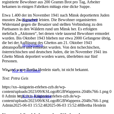
registrierte Bewohner aus 200 Gramm Brot pro Tag, Arbeiter
bekamen in einigen Fabriken mittags eine dicke Suppe.
Etwa 1.400 der im November 1941 nach Minsk deportierten Juden
mussten Zwangsarbeit leisten. Die Bewohner organisierten
Kurwege
Widerstand gegen die Besatzer und stellten Verbindung zu den
Partisanen in den Wäldern rund um Minsk her. Es erfolgten
mehrfach „Aktionen“, bei denen viele tausend Bewohner ermordet
wurden. Bis Oktober 1943 blieben nur etwa 2000 Gefangene übrig,
die bei der Auflösung des Ghettos am 21. Oktober 1943
Heilklimaten
abtransportiert und ermordet wurden. Von den tschechischen,
österreichischen und deutschen Juden, die im November 1941 ins
Ghetto Minsk deportiert worden waren, überlebten nur fünf
Personen.
Wie und wann Bertha Henlein starb, ist nicht bekannt.
Kur & Tourismus
Text: Petra Geis
https://xn--knigstein-erleben-zzb.de/wp-
content/uploads/2023/09/KSLogoRGBWappenx-2048x766-1.png
0
0
Admin
https://xn--knigstein-erleben-zzb.de/wp-
Kur in Königstein
content/uploads/2023/09/KSLogoRGBWappenx-2048x766-1.png
Admin
2025-06-03 15:52:48
2025-06-03 15:52:48
Bertha Henlein