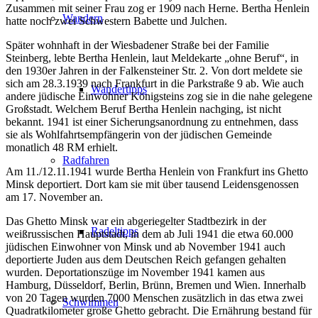
Zusammen mit seiner Frau zog er 1909 nach Herne. Bertha Henlein
Wandern
hatte noch zwei Schwestern Babette und Julchen.
Später wohnhaft in der Wiesbadener Straße bei der Familie
Steinberg, lebte Bertha Henlein, laut Meldekarte „ohne Beruf“, in
den 1930er Jahren in der Falkensteiner Str. 2. Von dort meldete sie
sich am 28.3.1939 nach Frankfurt in die Parkstraße 9 ab. Wie auch
Wandertipps
andere jüdische Einwohner Königsteins zog sie in die nahe gelegene
Großstadt. Welchem Beruf Bertha Henlein nachging, ist nicht
bekannt. 1941 ist einer Sicherungsanordnung zu entnehmen, dass
sie als Wohlfahrtsempfängerin von der jüdischen Gemeinde
monatlich 48 RM erhielt.
Radfahren
Am 11./12.11.1941 wurde Bertha Henlein von Frankfurt ins Ghetto
Minsk deportiert. Dort kam sie mit über tausend Leidensgenossen
am 17. November an.
Das Ghetto Minsk war ein abgeriegelter Stadtbezirk in der
Radeltipps
weißrussischen Hauptstadt, in dem ab Juli 1941 die etwa 60.000
jüdischen Einwohner von Minsk und ab November 1941 auch
deportierte Juden aus dem Deutschen Reich gefangen gehalten
wurden. Deportationszüge im November 1941 kamen aus
Hamburg, Düsseldorf, Berlin, Brünn, Bremen und Wien. Innerhalb
von 20 Tagen wurden 7000 Menschen zusätzlich in das etwa zwei
Schwimmen
Quadratkilometer große Ghetto gebracht. Die Ernährung bestand für