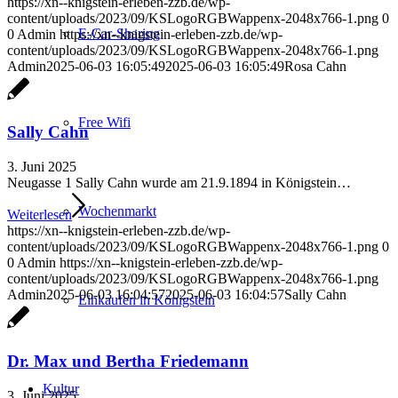
https://xn--knigstein-erleben-zzb.de/wp-
content/uploads/2023/09/KSLogoRGBWappenx-2048x766-1.png
0
E-Car-Sharing
0
Admin
https://xn--knigstein-erleben-zzb.de/wp-
content/uploads/2023/09/KSLogoRGBWappenx-2048x766-1.png
Admin
2025-06-03 16:05:49
2025-06-03 16:05:49
Rosa Cahn
Free Wifi
Sally Cahn
3. Juni 2025
Neugasse 1 Sally Cahn wurde am 21.9.1894 in Königstein…
Wochenmarkt
Weiterlesen
https://xn--knigstein-erleben-zzb.de/wp-
content/uploads/2023/09/KSLogoRGBWappenx-2048x766-1.png
0
0
Admin
https://xn--knigstein-erleben-zzb.de/wp-
content/uploads/2023/09/KSLogoRGBWappenx-2048x766-1.png
Admin
2025-06-03 16:04:57
2025-06-03 16:04:57
Sally Cahn
Einkaufen in Königstein
Dr. Max und Bertha Friedemann
Kultur
3. Juni 2025