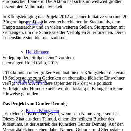
europäischen Ländern. Die Aktion hat sich zum weltweit größten
dezentralen Mahnmal entwickelt.
In Königstein ging das Projekt 2012 aus einer Initiative von rund 20
Bürgern hervor. Die Aktiven recherchierten im Stadtarchiv, dem
Kurwege
Hauptstaatsarchiv und an vielen weiteren Stellen. Sie sprachen mit
Zeitzeugen, um die Schicksale der Verfolgten zu erforschen. Deren
Lebensläufe sind hier nachzulesen.
Heilklimaten
Verlegung der „Stolpersteine“ vor dem
ehemaligen Hotel Cahn, 2013.
2013 konnten unter großer Anteilnahme der Königsteiner die ersten
18 Stolpersteine zum Gedenken an ehemalige jüdische Einwohner
Kur & Tourismus
verlegt werden. Auf andere Opfer der NS-Zeit wie politisch
Verfolgte oder Homosexuelle wurden bislang in Königstein keine
Hinweise gefunden.
Das Projekt von Gunter Demnig
Kur in Königstein
„Ein Mensch ist erst vergessen, wenn sein Name vergessen ist“.
Dieses Zitat aus dem Talmud, einem der heiligen Bücher des
Judentums, ist der Antrieb des Künstlers Gunter Demnig. Auf den
Messingtäfelchen stehen daher Namen, Geburts- und Sterbedaten