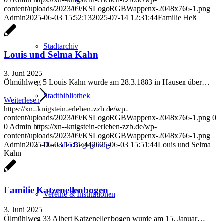
content/uploads/2023/09/KSLogoRGBWappenx-2048x766-1.png
Admin
2025-06-03 15:52:13
2025-07-14 12:31:44
Familie Heß
Stadtarchiv
Louis und Selma Kahn
3. Juni 2025
Ölmühlweg 5 Louis Kahn wurde am 28.3.1883 in Hausen über…
Stadtbibliothek
Weiterlesen
https://xn--knigstein-erleben-zzb.de/wp-
content/uploads/2023/09/KSLogoRGBWappenx-2048x766-1.png
0
0
Admin
https://xn--knigstein-erleben-zzb.de/wp-
content/uploads/2023/09/KSLogoRGBWappenx-2048x766-1.png
Admin
2025-06-03 15:51:44
2025-06-03 15:51:44
Louis und Selma
Haus der Begegnung
Kahn
Familie Katzenellenbogen
Vereine & Institutionen
3. Juni 2025
Ölmühlweg 33 Albert Katzenellenbogen wurde am 15. Januar…