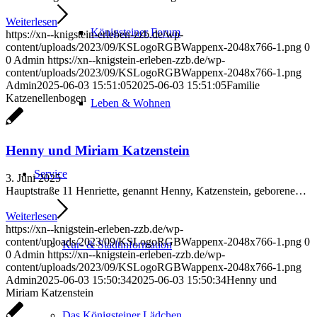
Weiterlesen
Königsteiner Forum
https://xn--knigstein-erleben-zzb.de/wp-
content/uploads/2023/09/KSLogoRGBWappenx-2048x766-1.png
0
0
Admin
https://xn--knigstein-erleben-zzb.de/wp-
content/uploads/2023/09/KSLogoRGBWappenx-2048x766-1.png
Admin
2025-06-03 15:51:05
2025-06-03 15:51:05
Familie
Katzenellenbogen
Leben & Wohnen
Henny und Miriam Katzenstein
Service
3. Juni 2025
Hauptstraße 11 Henriette, genannt Henny, Katzenstein, geborene…
Weiterlesen
https://xn--knigstein-erleben-zzb.de/wp-
content/uploads/2023/09/KSLogoRGBWappenx-2048x766-1.png
0
Kur- & Stadtinformation
0
Admin
https://xn--knigstein-erleben-zzb.de/wp-
content/uploads/2023/09/KSLogoRGBWappenx-2048x766-1.png
Admin
2025-06-03 15:50:34
2025-06-03 15:50:34
Henny und
Miriam Katzenstein
Das Königsteiner Lädchen