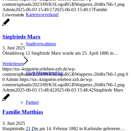
content/uploads/2023/09/KSLogoRGBWappenx-2048x766-1.png
Admin
2025-06-03 15:49:17
2025-06-03 15:49:17
Familie
Kartenvorverkauf
Löwenstein
Siegfriede Marx
Stadtverwaltung
3. Juni 2025
Ölmühlweg 12 Siegfriede Marx wurde am 25. April 1886 in…
Weiterlesen
https://xn--knigstein-erleben-zzb.de/wp-
Stadt Mängelmelder
content/uploads/2023/09/KSLogoRGBWappenx-2048x766-1.png
0
0
Admin
https://xn--knigstein-erleben-zzb.de/wp-
content/uploads/2023/09/KSLogoRGBWappenx-2048x766-1.png
Admin
2025-06-03 15:48:42
2025-06-03 15:48:42
Siegfriede Marx
Partner
Familie Matthias
3. Juni 2025
Hauptstraße 21 Die am 14. Februar 1882 in Karlsruhe geborene…