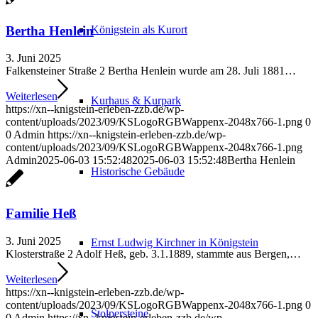
Bertha Henlein
Königstein als Kurort
3. Juni 2025
Falkensteiner Straße 2 Bertha Henlein wurde am 28. Juli 1881…
Weiterlesen
Kurhaus & Kurpark
https://xn--knigstein-erleben-zzb.de/wp-
content/uploads/2023/09/KSLogoRGBWappenx-2048x766-1.png
0
0
Admin
https://xn--knigstein-erleben-zzb.de/wp-
content/uploads/2023/09/KSLogoRGBWappenx-2048x766-1.png
Admin
2025-06-03 15:52:48
2025-06-03 15:52:48
Bertha Henlein
Historische Gebäude
Familie Heß
3. Juni 2025
Ernst Ludwig Kirchner in Königstein
Klosterstraße 2 Adolf Heß, geb. 3.1.1889, stammte aus Bergen,…
Weiterlesen
https://xn--knigstein-erleben-zzb.de/wp-
content/uploads/2023/09/KSLogoRGBWappenx-2048x766-1.png
0
Stolpersteine
0
Admin
https://xn--knigstein-erleben-zzb.de/wp-