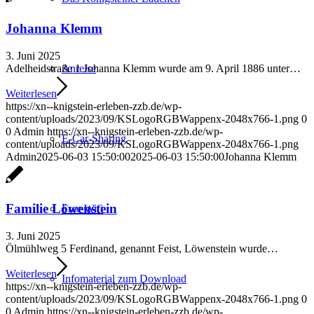
Johanna Klemm
3. Juni 2025
Adelheidstraße 1 Johanna Klemm wurde am 9. April 1886 unter…
Anreise
Weiterlesen
https://xn--knigstein-erleben-zzb.de/wp-
content/uploads/2023/09/KSLogoRGBWappenx-2048x766-1.png
0
0
Admin
https://xn--knigstein-erleben-zzb.de/wp-
E-Car-Sharing
content/uploads/2023/09/KSLogoRGBWappenx-2048x766-1.png
Admin
2025-06-03 15:50:00
2025-06-03 15:50:00
Johanna Klemm
Familie Löwenstein
Free Wifi
3. Juni 2025
Ölmühlweg 5 Ferdinand, genannt Feist, Löwenstein wurde…
Weiterlesen
Infomaterial zum Download
https://xn--knigstein-erleben-zzb.de/wp-
content/uploads/2023/09/KSLogoRGBWappenx-2048x766-1.png
0
0
Admin
https://xn--knigstein-erleben-zzb.de/wp-