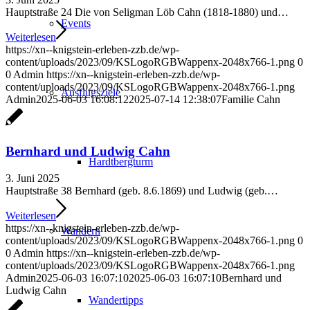
Hauptstraße 24 Die von Seligman Löb Cahn (1818-1880) und…
Events
Weiterlesen
https://xn--knigstein-erleben-zzb.de/wp-
content/uploads/2023/09/KSLogoRGBWappenx-2048x766-1.png
0
0
Admin
https://xn--knigstein-erleben-zzb.de/wp-
content/uploads/2023/09/KSLogoRGBWappenx-2048x766-1.png
Ausflugsziele
Admin
2025-06-03 16:08:12
2025-07-14 12:38:07
Familie Cahn
Bernhard und Ludwig Cahn
Hardtbergturm
3. Juni 2025
Hauptstraße 38 Bernhard (geb. 8.6.1869) und Ludwig (geb.…
Weiterlesen
https://xn--knigstein-erleben-zzb.de/wp-
Wandern
content/uploads/2023/09/KSLogoRGBWappenx-2048x766-1.png
0
0
Admin
https://xn--knigstein-erleben-zzb.de/wp-
content/uploads/2023/09/KSLogoRGBWappenx-2048x766-1.png
Admin
2025-06-03 16:07:10
2025-06-03 16:07:10
Bernhard und
Ludwig Cahn
Wandertipps