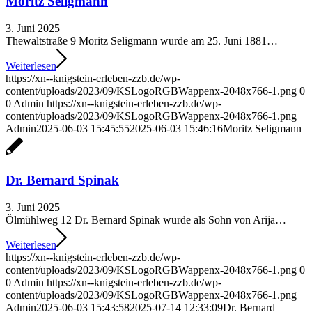
Moritz Seligmann
3. Juni 2025
Thewaltstraße 9 Moritz Seligmann wurde am 25. Juni 1881…
Weiterlesen
https://xn--knigstein-erleben-zzb.de/wp-
content/uploads/2023/09/KSLogoRGBWappenx-2048x766-1.png
0
0
Admin
https://xn--knigstein-erleben-zzb.de/wp-
content/uploads/2023/09/KSLogoRGBWappenx-2048x766-1.png
Admin
2025-06-03 15:45:55
2025-06-03 15:46:16
Moritz Seligmann
Dr. Bernard Spinak
3. Juni 2025
Ölmühlweg 12 Dr. Bernard Spinak wurde als Sohn von Arija…
Weiterlesen
https://xn--knigstein-erleben-zzb.de/wp-
content/uploads/2023/09/KSLogoRGBWappenx-2048x766-1.png
0
0
Admin
https://xn--knigstein-erleben-zzb.de/wp-
content/uploads/2023/09/KSLogoRGBWappenx-2048x766-1.png
Admin
2025-06-03 15:43:58
2025-07-14 12:33:09
Dr. Bernard