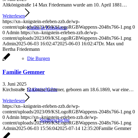
Altkönigstraße 14 Max Friedemann wurde am 10. April 1881…
Weiterlesen
https://xn--knigstein-erleben-zzb.de/wp-
content/uploads/2023/09/KSLogoRGBWappenx-2048x766-1.png
0
Kultur in Königstein
0
Admin
https://xn--knigstein-erleben-zzb.de/wp-
content/uploads/2023/09/KSLogoRGBWappenx-2048x766-1.png
Admin
2025-06-03 16:02:47
2025-06-03 16:02:47
Dr. Max und
Bertha Friedemann
Die Burgen
Familie Gemmer
3. Juni 2025
Stadtgeschichte
Kirchstraße 12 Louise Gemmer, geboren am 18.6.1869, war eine…
Weiterlesen
https://xn--knigstein-erleben-zzb.de/wp-
content/uploads/2023/09/KSLogoRGBWappenx-2048x766-1.png
0
0
Admin
https://xn--knigstein-erleben-zzb.de/wp-
Stadtgeschichte
content/uploads/2023/09/KSLogoRGBWappenx-2048x766-1.png
Admin
2025-06-03 15:56:04
2025-07-14 12:35:20
Familie Gemmer