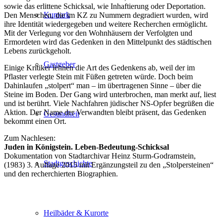
sowie das erlittene Schicksal, wie Inhaftierung oder Deportation.
Kurpark
Den Menschen, die im KZ zu Nummern degradiert wurden, wird
ihre Identität wiedergegeben und weitere Recherchen ermöglicht.
Mit der Verlegung vor den Wohnhäusern der Verfolgten und
Ermordeten wird das Gedenken in den Mittelpunkt des städtischen
Lebens zurückgeholt.
Gastgeber
Einige Kritiker lehnen die Art des Gedenkens ab, weil der im
Pflaster verlegte Stein mit Füßen getreten würde. Doch beim
Dahinlaufen „stolpert“ man – im übertragenen Sinne – über die
Steine im Boden. Der Gang wird unterbrochen, man merkt auf, liest
und ist berührt. Viele Nachfahren jüdischer NS-Opfer begrüßen die
Aktion. Der Name der Verwandten bleibt präsent, das Gedenken
Gesundheit
bekommt einen Ort.
Zum Nachlesen:
Juden in Königstein. Leben-Bedeutung-Schicksal
Dokumentation von Stadtarchivar Heinz Sturm-Godramstein,
Stadtgeschichte
(1983) 3. Auflage 2015 mit Ergänzungsteil zu den „Stolpersteinen“
und den recherchierten Biographien.
Heilbäder & Kurorte