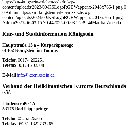
https://xn--knigstein-erleben-zzb.de/wp-
content/uploads/2023/09/KSLogoRGBWappenx-2048x766-1.png
0
0
Admin
https://xn--knigstein-erleben-zzb.de/wp-
content/uploads/2023/09/KSLogoRGBWappenx-2048x766-1.png
Admin
2025-06-03 15:39:44
2025-06-03 15:39:44
Martha Woelcke
Kur- und Stadtinformation Königstein
Hauptstraße 13 a – Kurparkpassage
61462 Königstein im Taunus
Telefon
06174 202251
Telefax
06174 202308
E-Mail
info@koenigstein.de
Verband der Heilklimatischen Kurorte Deutschlands
e.V.
Lindenstraße 1A
33175 Bad Lippspringe
Telefon
05252 26265
Telefax
05251 1322733265