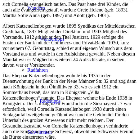
sich Cornelia evangelisch taufen. Das Paar hatte drei Kinder, die
Wandern
auch alle evangelisch getauft wurden: Grete Helene (geb. 1893),
Martha Sofie Anna (geb. 1897) und Adolf (geb. 1901).
Albert Katzenellenbogen wurde 1895 Syndikus der Mitteldeutschen
Creditbank, 1897 Mitglied der Direktion und 1903 Mitglied des
Vorstands. 1912 erhielt er den Titel Justizrat. 1929 erfolgte die
Wandertipps
Fusion der Bank mit der Commerz- und Privat-Bank. 1930, kurz
vor seinem 67. Geburtstag, schied er auf eigenen Wunsch aus dem
Vorstand aus und wurde in den Aufsichtsrat gewählt. Neben diesem
Mandat war er Mitglied in weiteren 24 Aufsichtsräte, in sieben
davon war er Vorsitzender.
Radfahren
Das Ehepaar Katzenellenbogen wohnte bis 1935 in der
Dienstwohnung der Bank in der Neue Mainzer Str. 32 und zog dann
nach Königstein in den Ölmühlweg 33, wo es seit 1912 ein
Sommerhaus besaß, das man in Königstein „Villa
Katzenellenbogen“ nannte. Das Ehepaar wohnte bis Ende 1938 in
Radeltipps
Königstein. Der Umzug nach Frankfurt in die Siesmayerstr. 7 war
erforderlich, weil Cornelia Katzenellenbogen 1938 durch einen
Schlaganfall weitgehend gelähmt war und die Geldmittel für den
Unterhalt des großen Anwesens nicht mehr reichten. Der
Gesundheitszustand von Cornelia Katzenellenbogen verhinderte
auch die Emigration in die Schweiz, obwohl ein Schweizer Freund
Schwimmen
als Bürge eingetreten wäre.