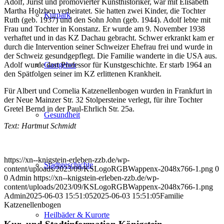
Adolf, Jurist und promovierter Kunsthistoriker, war mit Elisabeth
Martha Holzheu verheiratet. Sie hatten zwei Kinder, die Tochter
Kurpark
Ruth (geb. 1937) und den Sohn John (geb. 1944). Adolf lebte mit
Frau und Tochter in Konstanz. Er wurde am 9. November 1938
verhaftet und in das KZ Dachau gebracht. Schwer erkrankt kam er
durch die Intervention seiner Schweizer Ehefrau frei und wurde in
der Schweiz gesundgepflegt. Die Familie wanderte in die USA aus.
Adolf wurde dort Professor für Kunstgeschichte. Er starb 1964 an
Gastgeber
den Spätfolgen seiner im KZ erlittenen Krankheit.
Für Albert und Cornelia Katzenellenbogen wurden in Frankfurt in
der Neue Mainzer Str. 32 Stolpersteine verlegt, für ihre Tochter
Gretel Bernd in der Paul-Ehrlich Str. 25a.
Gesundheit
Text: Hartmut Schmidt
https://xn--knigstein-erleben-zzb.de/wp-
Stadtgeschichte
content/uploads/2023/09/KSLogoRGBWappenx-2048x766-1.png
0
0
Admin
https://xn--knigstein-erleben-zzb.de/wp-
content/uploads/2023/09/KSLogoRGBWappenx-2048x766-1.png
Admin
2025-06-03 15:51:05
2025-06-03 15:51:05
Familie
Katzenellenbogen
Heilbäder & Kurorte