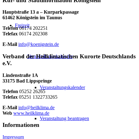
Kur- und Stadtinformation Königstein
Hauptstraße 13 a – Kurparkpassage
61462 Königstein im Taunus
Freizeit
Telefon
06174 202251
Telefax
06174 202308
E-Mail
info@koenigstein.de
Verband der Heilklimatischen Kurorte Deutschlands
Veranstaltungskalender
e.V.
Lindenstraße 1A
33175 Bad Lippspringe
Veranstaltungskalender
Telefon
05252 26265
Telefax
05251 1322733265
E-Mail
info@heilklima.de
Web
www.heilklima.de
Veranstaltung beantragen
Informationen
Impressum