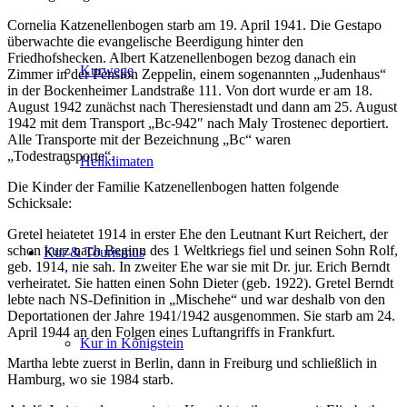
Cornelia Katzenellenbogen starb am 19. April 1941. Die Gestapo
überwachte die evangelische Beerdigung hinter den
Friedhofshecken. Albert Katzenellenbogen bezog danach ein
Kurwege
Zimmer in der Pension Zeppelin, einem sogenannten „Judenhaus“
in der Bockenheimer Landstraße 111. Von dort wurde er am 18.
August 1942 zunächst nach Theresienstadt und dann am 25. August
1942 mit dem Transport „Bc-942″ nach Maly Trostenec deportiert.
Alle Transporte mit der Bezeichnung „Bc“ waren
„Todestransporte“.
Heilklimaten
Die Kinder der Familie Katzenellenbogen hatten folgende
Schicksale:
Gretel heiatetet 1914 in erster Ehe den Leutnant Kurt Reichert, der
schon kurz nach Beginn des 1 Weltkriegs fiel und seinen Sohn Rolf,
Kur & Tourismus
geb. 1914, nie sah. In zweiter Ehe war sie mit Dr. jur. Erich Berndt
verheiratet. Sie hatten einen Sohn Dieter (geb. 1922). Gretel Berndt
lebte nach NS-Definition in „Mischehe“ und war deshalb von den
Deportationen der Jahre 1941/1942 ausgenommen. Sie starb am 24.
April 1944 an den Folgen eines Luftangriffs in Frankfurt.
Kur in Königstein
Martha lebte zuerst in Berlin, dann in Freiburg und schließlich in
Hamburg, wo sie 1984 starb.