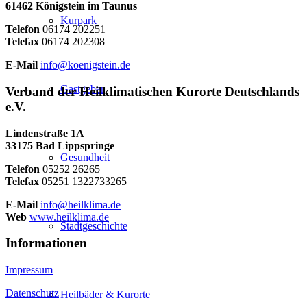
61462 Königstein im Taunus
Kurpark
Telefon
06174 202251
Telefax
06174 202308
E-Mail
info@koenigstein.de
Gastgeber
Verband der Heilklimatischen Kurorte Deutschlands
e.V.
Lindenstraße 1A
33175 Bad Lippspringe
Gesundheit
Telefon
05252 26265
Telefax
05251 1322733265
E-Mail
info@heilklima.de
Web
www.heilklima.de
Stadtgeschichte
Informationen
Impressum
Datenschutz
Heilbäder & Kurorte