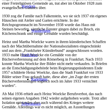
einer Freireligiösen Gemeinde an, trat aber im Oktober 1928 zum
Wandern
evangelischen Glauben über.
1930 zog die Familie nach Falkenstein, wo sie sich 1937 ein eigenes
Häuschen mit Atelier und Garten errichtete. In der
Reichspogromnacht im November 1938 wurde das Haus mit
Steinen beworfen, sämtliche Fenster gingen dabei zu Bruch, ein
Wandertipps
Küchenschrank und einige Gemälde wurden beschädigt.
Heinz und Martha Woelcke waren in ihrem künstlerischen Schaffen
nach der Machtübernahme der Nationalsozialisten eingeschränkt
und aus dem „Frankfurter Künstlerbund“ ausgeschlossen worden.
1933 malte Heinz Woelcke ein Gemälde von der
Radfahren
Bücherverbrennung auf dem Römerberg in Frankfurt. Nach 1933
konnte Martha Woelcke ihre Bilder nicht mehr verkaufen. In Briefen
an die Entschädigungsbehörde beim Regierungspräsidenten Ende
1957 schilderte Heinz Woelcke, dass die Stadt Frankfurt vor 1933
Bilder seiner Frau gekauft hatte, diese aber „im Zuge der ersten
Radeltipps
Bücherverbrennungen sogleich noch im Jahre 1933 vernichtet
wurden“.
Ab Mai 1936 erhielt auch Heinz Woelcke Berufsverbot, das nach
seinen eigenen Angaben 1942 wieder aufgehoben wurde. Trotz aller
Isolation entstanden aber auch während des Krieges weitere
Schwimmen
Gemälde. Allerdings war es nicht möglich, an Ausstellungen