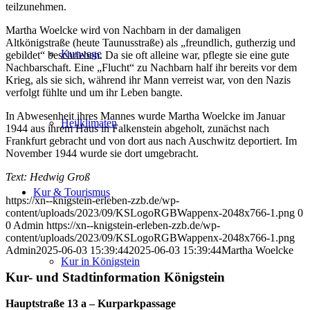
teilzunehmen.
Martha Woelcke wird von Nachbarn in der damaligen
Altkönigstraße (heute Taunusstraße) als „freundlich, gutherzig und
Kurwege
gebildet“ beschrieben. Da sie oft alleine war, pflegte sie eine gute
Nachbarschaft. Eine „Flucht“ zu Nachbarn half ihr bereits vor dem
Krieg, als sie sich, während ihr Mann verreist war, von den Nazis
verfolgt fühlte und um ihr Leben bangte.
In Abwesenheit ihres Mannes wurde Martha Woelcke im Januar
Heilklimaten
1944 aus ihrem Haus in Falkenstein abgeholt, zunächst nach
Frankfurt gebracht und von dort aus nach Auschwitz deportiert. Im
November 1944 wurde sie dort umgebracht.
Text: Hedwig Groß
Kur & Tourismus
https://xn--knigstein-erleben-zzb.de/wp-
content/uploads/2023/09/KSLogoRGBWappenx-2048x766-1.png
0
0
Admin
https://xn--knigstein-erleben-zzb.de/wp-
content/uploads/2023/09/KSLogoRGBWappenx-2048x766-1.png
Admin
2025-06-03 15:39:44
2025-06-03 15:39:44
Martha Woelcke
Kur in Königstein
Kur- und Stadtinformation Königstein
Hauptstraße 13 a – Kurparkpassage