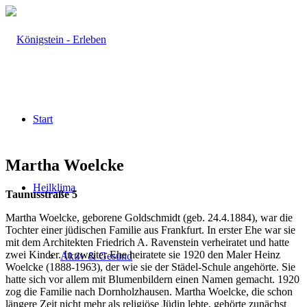
Start
Martha Woelcke
Heilklima
Taunusstraße 5
Martha Woelcke, geborene Goldschmidt (geb. 24.4.1884), war die
Tochter einer jüdischen Familie aus Frankfurt. In erster Ehe war sie
mit dem Architekten Friedrich A. Ravenstein verheiratet und hatte
zwei Kinder. In zweiter Ehe heiratete sie 1920 den Maler Heinz
Aktiv & Gesund
Woelcke (1888-1963), der wie sie der Städel-Schule angehörte. Sie
hatte sich vor allem mit Blumenbildern einen Namen gemacht. 1920
zog die Familie nach Dornholzhausen. Martha Woelcke, die schon
längere Zeit nicht mehr als religiöse Jüdin lebte, gehörte zunächst