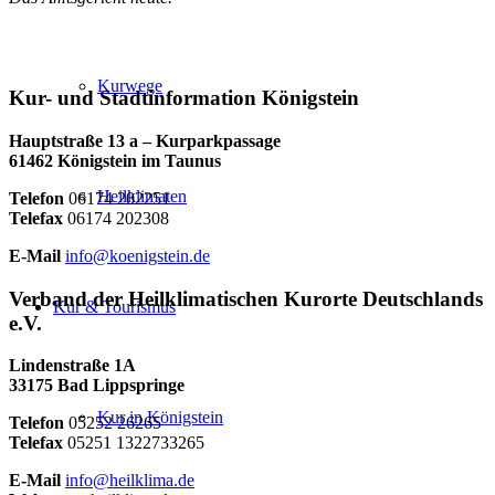
Kurwege
Kur- und Stadtinformation Königstein
Hauptstraße 13 a – Kurparkpassage
61462 Königstein im Taunus
Heilklimaten
Telefon
06174 202251
Telefax
06174 202308
E-Mail
info@koenigstein.de
Verband der Heilklimatischen Kurorte Deutschlands
Kur & Tourismus
e.V.
Lindenstraße 1A
33175 Bad Lippspringe
Kur in Königstein
Telefon
05252 26265
Telefax
05251 1322733265
E-Mail
info@heilklima.de