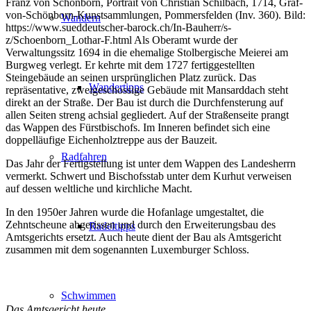
Franz von Schönborn, Portrait von Christian Schilbach, 1714, Graf-
von-Schönborn-Kunstsammlungen, Pommersfelden (Inv. 360). Bild:
Wandern
https://www.sueddeutscher-barock.ch/In-Bauherr/s-
z/Schoenborn_Lothar-F.html Als Oberamt wurde der
Verwaltungssitz 1694 in die ehemalige Stolbergische Meierei am
Burgweg verlegt. Er kehrte mit dem 1727 fertiggestellten
Steingebäude an seinen ursprünglichen Platz zurück. Das
Wandertipps
repräsentative, zweigeschossige Gebäude mit Mansarddach steht
direkt an der Straße. Der Bau ist durch die Durchfensterung auf
allen Seiten streng achsial gegliedert. Auf der Straßenseite prangt
das Wappen des Fürstbischofs. Im Inneren befindet sich eine
doppelläufige Eichenholztreppe aus der Bauzeit.
Radfahren
Das Jahr der Fertigstellung ist unter dem Wappen des Landesherrn
vermerkt. Schwert und Bischofsstab unter dem Kurhut verweisen
auf dessen weltliche und kirchliche Macht.
In den 1950er Jahren wurde die Hofanlage umgestaltet, die
Zehntscheune abgerissen und durch den Erweiterungsbau des
Radeltipps
Amtsgerichts ersetzt. Auch heute dient der Bau als Amtsgericht
zusammen mit dem sogenannten Luxemburger Schloss.
Schwimmen
Das Amtsgericht heute.