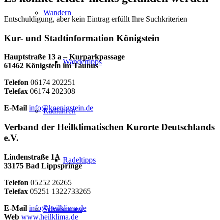
Wandern
Entschuldigung, aber kein Eintrag erfüllt Ihre Suchkriterien
Kur- und Stadtinformation Königstein
Hauptstraße 13 a – Kurparkpassage
Wandertipps
61462 Königstein im Taunus
Telefon
06174 202251
Telefax
06174 202308
E-Mail
info@koenigstein.de
Radfahren
Verband der Heilklimatischen Kurorte Deutschlands
e.V.
Lindenstraße 1A
Radeltipps
33175 Bad Lippspringe
Telefon
05252 26265
Telefax
05251 1322733265
E-Mail
info@heilklima.de
Schwimmen
Web
www.heilklima.de