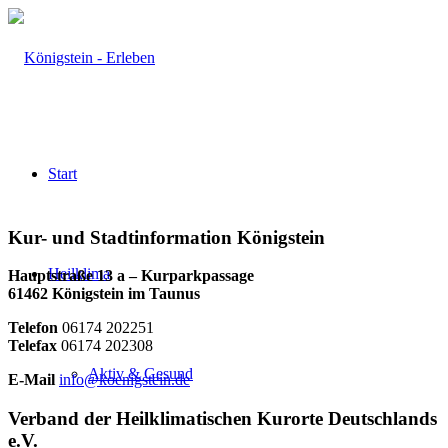
Start
Kur- und Stadtinformation Königstein
Heilklima
Hauptstraße 13 a – Kurparkpassage
61462 Königstein im Taunus
Telefon
06174 202251
Telefax
06174 202308
Aktiv & Gesund
E-Mail
info@koenigstein.de
Verband der Heilklimatischen Kurorte Deutschlands
e.V.