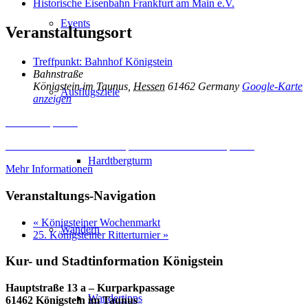
Historische Eisenbahn Frankfurt am Main e.V.
Events
Veranstaltungsort
Treffpunkt: Bahnhof Königstein
Bahnstraße
Königstein im Taunus
,
Hessen
61462
Germany
Google-Karte
Ausflugsziele
anzeigen
Inhalt entsperren
Erforderlichen Service akzeptieren und Inhalte entsperren
Hardtbergturm
Mehr Informationen
Veranstaltungs-Navigation
«
Königsteiner Wochenmarkt
Wandern
25. Königsteiner Ritterturnier
»
Kur- und Stadtinformation Königstein
Hauptstraße 13 a – Kurparkpassage
Wandertipps
61462 Königstein im Taunus