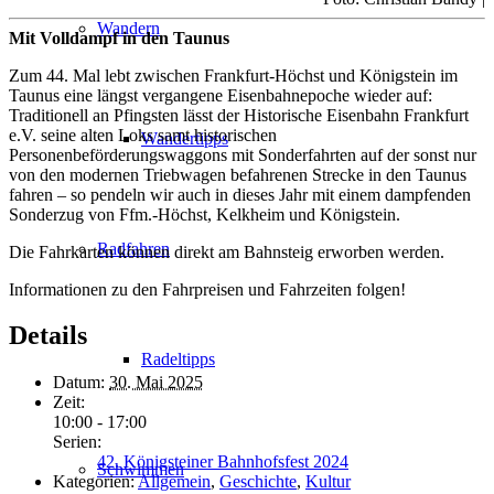
Wandern
Mit Volldampf in den Taunus
Zum 44. Mal lebt zwischen Frankfurt-Höchst und Königstein im
Taunus eine längst vergangene Eisenbahnepoche wieder auf:
Traditionell an Pfingsten lässt der Historische Eisenbahn Frankfurt
e.V. seine alten Loks samt historischen
Wandertipps
Personenbeförderungswaggons mit Sonderfahrten auf der sonst nur
von den modernen Triebwagen befahrenen Strecke in den Taunus
fahren – so pendeln wir auch in dieses Jahr mit einem dampfenden
Sonderzug von Ffm.-Höchst, Kelkheim und Königstein.
Radfahren
Die Fahrkarten können direkt am Bahnsteig erworben werden.
Informationen zu den Fahrpreisen und Fahrzeiten folgen!
Details
Radeltipps
Datum:
30. Mai 2025
Zeit:
10:00 - 17:00
Serien:
42. Königsteiner Bahnhofsfest 2024
Schwimmen
Kategorien:
Allgemein
,
Geschichte
,
Kultur