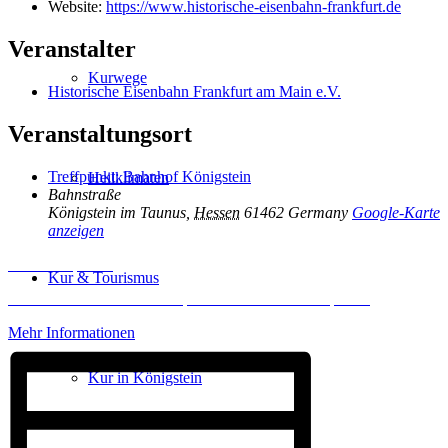
Website:
https://www.historische-eisenbahn-frankfurt.de
Veranstalter
Kurwege
Historische Eisenbahn Frankfurt am Main e.V.
Veranstaltungsort
Treffpunkt: Bahnhof Königstein
Heilklimaten
Bahnstraße
Königstein im Taunus
,
Hessen
61462
Germany
Google-Karte
anzeigen
Inhalt entsperren
Kur & Tourismus
Erforderlichen Service akzeptieren und Inhalte entsperren
Mehr Informationen
Kur in Königstein