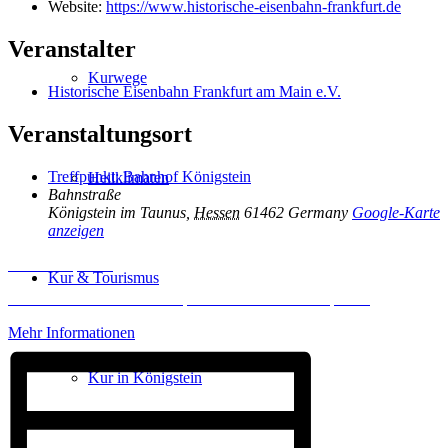
Website:
https://www.historische-eisenbahn-frankfurt.de
Veranstalter
Kurwege
Historische Eisenbahn Frankfurt am Main e.V.
Veranstaltungsort
Treffpunkt: Bahnhof Königstein
Heilklimaten
Bahnstraße
Königstein im Taunus
,
Hessen
61462
Germany
Google-Karte
anzeigen
Inhalt entsperren
Kur & Tourismus
Erforderlichen Service akzeptieren und Inhalte entsperren
Mehr Informationen
Kur in Königstein