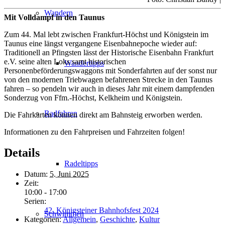
Wandern
Mit Volldampf in den Taunus
Zum 44. Mal lebt zwischen Frankfurt-Höchst und Königstein im
Taunus eine längst vergangene Eisenbahnepoche wieder auf:
Traditionell an Pfingsten lässt der Historische Eisenbahn Frankfurt
e.V. seine alten Loks samt historischen
Wandertipps
Personenbeförderungswaggons mit Sonderfahrten auf der sonst nur
von den modernen Triebwagen befahrenen Strecke in den Taunus
fahren – so pendeln wir auch in dieses Jahr mit einem dampfenden
Sonderzug von Ffm.-Höchst, Kelkheim und Königstein.
Radfahren
Die Fahrkarten können direkt am Bahnsteig erworben werden.
Informationen zu den Fahrpreisen und Fahrzeiten folgen!
Details
Radeltipps
Datum:
5. Juni 2025
Zeit:
10:00 - 17:00
Serien:
42. Königsteiner Bahnhofsfest 2024
Schwimmen
Kategorien:
Allgemein
,
Geschichte
,
Kultur