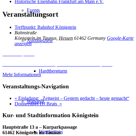
Historische Eisenbahn Frankfurt am Main e.V.
Events
Veranstaltungsort
Treffpunkt: Bahnhof Königstein
Bahnstraße
Königstein im Taunus
,
Hessen
61462
Germany
Google-Karte
Ausflugsziele
anzeigen
Inhalt entsperren
Erforderlichen Service akzeptieren und Inhalte entsperren
Hardtbergturm
Mehr Informationen
Veranstaltungs-Navigation
«
Einladung: „Zeitgeist – Gestern gedacht – heute gemacht“
Wandern
Donnerstags DJ Beats
»
Kur- und Stadtinformation Königstein
Hauptstraße 13 a – Kurparkpassage
Wandertipps
61462 Königstein im Taunus