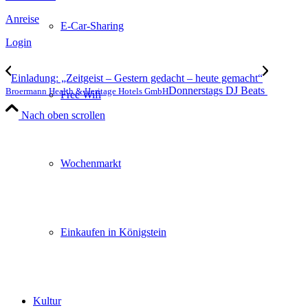
Anreise
E-Car-Sharing
Login
Einladung: „Zeitgeist – Gestern gedacht – heute gemacht“
Donnerstags DJ Beats
Broermann Health & Heritage Hotels GmbH
Free Wifi
Nach oben scrollen
Wochenmarkt
Einkaufen in Königstein
Kultur