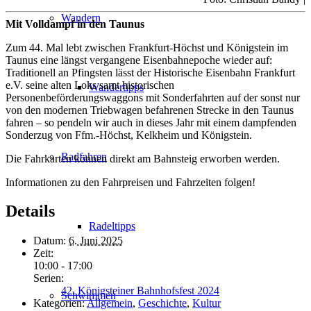
Wandern
Mit Volldampf in den Taunus
Zum 44. Mal lebt zwischen Frankfurt-Höchst und Königstein im
Taunus eine längst vergangene Eisenbahnepoche wieder auf:
Traditionell an Pfingsten lässt der Historische Eisenbahn Frankfurt
e.V. seine alten Loks samt historischen
Wandertipps
Personenbeförderungswaggons mit Sonderfahrten auf der sonst nur
von den modernen Triebwagen befahrenen Strecke in den Taunus
fahren – so pendeln wir auch in dieses Jahr mit einem dampfenden
Sonderzug von Ffm.-Höchst, Kelkheim und Königstein.
Radfahren
Die Fahrkarten können direkt am Bahnsteig erworben werden.
Informationen zu den Fahrpreisen und Fahrzeiten folgen!
Details
Radeltipps
Datum:
6. Juni 2025
Zeit:
10:00 - 17:00
Serien:
42. Königsteiner Bahnhofsfest 2024
Schwimmen
Kategorien:
Allgemein
,
Geschichte
,
Kultur