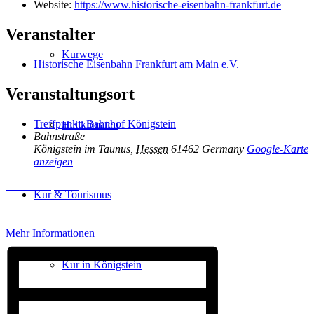
Website:
https://www.historische-eisenbahn-frankfurt.de
Veranstalter
Kurwege
Historische Eisenbahn Frankfurt am Main e.V.
Veranstaltungsort
Treffpunkt: Bahnhof Königstein
Heilklimaten
Bahnstraße
Königstein im Taunus
,
Hessen
61462
Germany
Google-Karte
anzeigen
Inhalt entsperren
Kur & Tourismus
Erforderlichen Service akzeptieren und Inhalte entsperren
Mehr Informationen
Kur in Königstein