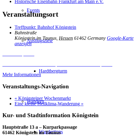
Historische Eisenbahn Frankfurt am Main e.V.
Events
Veranstaltungsort
Treffpunkt: Bahnhof Königstein
Bahnstraße
Königstein im Taunus
,
Hessen
61462
Germany
Google-Karte
Ausflugsziele
anzeigen
Inhalt entsperren
Erforderlichen Service akzeptieren und Inhalte entsperren
Hardtbergturm
Mehr Informationen
Veranstaltungs-Navigation
«
Königsteiner Wochenmarkt
Wandern
Eine kleine Heilklima-Wanderung
»
Kur- und Stadtinformation Königstein
Hauptstraße 13 a – Kurparkpassage
Wandertipps
61462 Königstein im Taunus