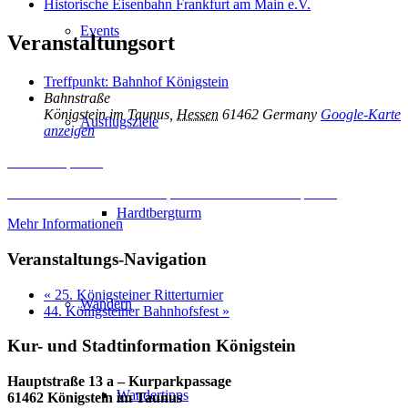
Historische Eisenbahn Frankfurt am Main e.V.
Events
Veranstaltungsort
Treffpunkt: Bahnhof Königstein
Bahnstraße
Königstein im Taunus
,
Hessen
61462
Germany
Google-Karte
Ausflugsziele
anzeigen
Inhalt entsperren
Erforderlichen Service akzeptieren und Inhalte entsperren
Hardtbergturm
Mehr Informationen
Veranstaltungs-Navigation
«
25. Königsteiner Ritterturnier
Wandern
44. Königsteiner Bahnhofsfest
»
Kur- und Stadtinformation Königstein
Hauptstraße 13 a – Kurparkpassage
Wandertipps
61462 Königstein im Taunus