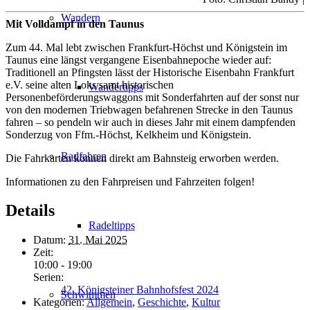
Wandern
Mit Volldampf in den Taunus
Zum 44. Mal lebt zwischen Frankfurt-Höchst und Königstein im
Taunus eine längst vergangene Eisenbahnepoche wieder auf:
Traditionell an Pfingsten lässt der Historische Eisenbahn Frankfurt
e.V. seine alten Loks samt historischen
Wandertipps
Personenbeförderungswaggons mit Sonderfahrten auf der sonst nur
von den modernen Triebwagen befahrenen Strecke in den Taunus
fahren – so pendeln wir auch in dieses Jahr mit einem dampfenden
Sonderzug von Ffm.-Höchst, Kelkheim und Königstein.
Radfahren
Die Fahrkarten können direkt am Bahnsteig erworben werden.
Informationen zu den Fahrpreisen und Fahrzeiten folgen!
Details
Radeltipps
Datum:
31. Mai 2025
Zeit:
10:00 - 19:00
Serien:
42. Königsteiner Bahnhofsfest 2024
Schwimmen
Kategorien:
Allgemein
,
Geschichte
,
Kultur