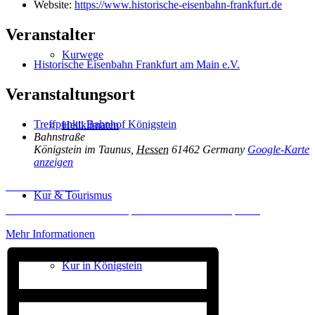
Website:
https://www.historische-eisenbahn-frankfurt.de
Veranstalter
Kurwege
Historische Eisenbahn Frankfurt am Main e.V.
Veranstaltungsort
Treffpunkt: Bahnhof Königstein
Heilklimaten
Bahnstraße
Königstein im Taunus
,
Hessen
61462
Germany
Google-Karte
anzeigen
Inhalt entsperren
Kur & Tourismus
Erforderlichen Service akzeptieren und Inhalte entsperren
Mehr Informationen
Kur in Königstein