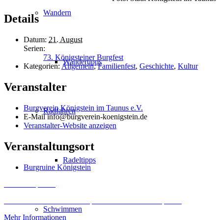
Wandern
Details
Datum:
21. August
Serien:
73. Königsteiner Burgfest
Wandertipps
Kategorien:
Allgemein
,
Familienfest
,
Geschichte
,
Kultur
Veranstalter
Burgverein Königstein im Taunus e.V.
Radfahren
E-Mail
info@burgverein-koenigstein.de
Veranstalter-Website anzeigen
Veranstaltungsort
Radeltipps
Burgruine Königstein
Inhalt entsperren
Erforderlichen Service akzeptieren und Inhalte entsperren
Schwimmen
Mehr Informationen