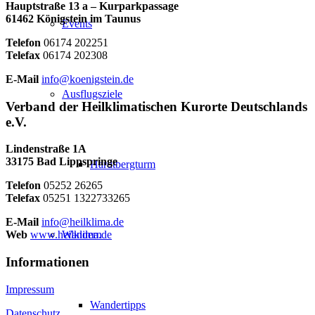
Hauptstraße 13 a – Kurparkpassage
61462 Königstein im Taunus
Events
Telefon
06174 202251
Telefax
06174 202308
E-Mail
info@koenigstein.de
Ausflugsziele
Verband der Heilklimatischen Kurorte Deutschlands
e.V.
Lindenstraße 1A
33175 Bad Lippspringe
Hardtbergturm
Telefon
05252 26265
Telefax
05251 1322733265
E-Mail
info@heilklima.de
Wandern
Web
www.heilklima.de
Informationen
Impressum
Wandertipps
Datenschutz