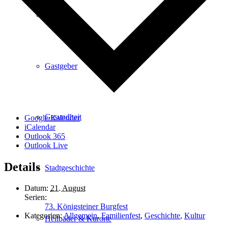
Kurpark
Gastgeber
Gesundheit
Google Kalender
iCalendar
Outlook 365
Outlook Live
Details
Stadtgeschichte
Datum:
21. August
Serien:
73. Königsteiner Burgfest
Kategorien:
Allgemein
,
Familienfest
,
Geschichte
,
Kultur
Heilbäder & Kurorte