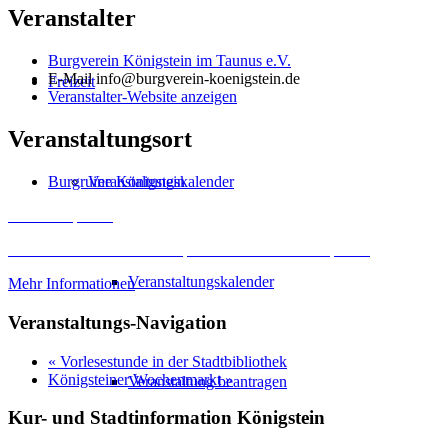
Veranstalter
Burgverein Königstein im Taunus e.V.
E-Mail
info@burgverein-koenigstein.de
Freizeit
Veranstalter-Website anzeigen
Veranstaltungsort
Veranstaltungskalender
Burgruine Königstein
Inhalt entsperren
Erforderlichen Service akzeptieren und Inhalte entsperren
Veranstaltungskalender
Mehr Informationen
Veranstaltungs-Navigation
«
Vorlesestunde in der Stadtbibliothek
Königsteiner Wochenmarkt
»
Veranstaltung beantragen
Kur- und Stadtinformation Königstein