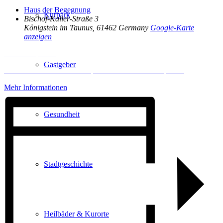
Haus der Begegnung
Kurpark
Bischof-Kaller-Straße 3
Königstein im Taunus
,
61462
Germany
Google-Karte
anzeigen
Inhalt entsperren
Gastgeber
Erforderlichen Service akzeptieren und Inhalte entsperren
Mehr Informationen
Gesundheit
Stadtgeschichte
Heilbäder & Kurorte