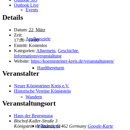
Outlook Live
Events
Details
Datum:
22. März
Zeit:
Ausflugsziele
17:00 - 19:00
Eintritt:
Kostenlos
Kategorien:
Allgemein
,
Geschichte
,
Informationsveranstaltung
Website:
https://koenigsteiner-kreis.de/veranstaltungen/
Hardtbergturm
Veranstalter
Neuer Königsteiner Kreis e.V.
Historische Vereine Königstein
Wandern
Veranstaltungsort
Haus der Begegnung
Bischof-Kaller-Straße 3
Wandertipps
Königstein im Taunus
,
61462
Germany
Google-Karte