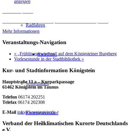
anzeigen
Inhalt entsperren
Erforderlichen Service akzeptieren und Inhalte entsperren
Radfahren
Mehr Informationen
Veranstaltungs-Navigation
«
„Frühlingserwachen“ auf dem Königsteiner Burgberg
Radeltipps
Vorlesestunde in der Stadtbibliothek
»
Kur- und Stadtinformation Königstein
Hauptstraße 13 a – Kurparkpassage
Schwimmen
61462 Königstein im Taunus
Telefon
06174 202251
Telefax
06174 202308
E-Mail
info@koenigstein.de
Kartenvorverkauf
Verband der Heilklimatischen Kurorte Deutschlands
e.V.