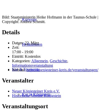
Bild: Staatsministerin Heike Hofmann in der Taunus-Schule |
Kurwege
Copyright: Andrea Schmitt.
Details
Datum:
22. März
Heilklimaten
Zeit:
17:00 - 19:00
Eintritt:
Kostenlos
Kategorien:
Allgemein
,
Geschichte
,
Informationsveranstaltung
Kur & Tourismus
Website:
https://koenigsteiner-kreis.de/veranstaltungen/
Veranstalter
Neuer Königsteiner Kreis e.V.
Kur in Königstein
Historische Vereine Königstein
Veranstaltungsort