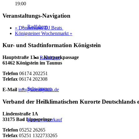
19:00
Veranstaltungs-Navigation
Radfahren
«
Donnerstags DJ Beats
Königsteiner Wochenmarkt
»
Kur- und Stadtinformation Königstein
Hauptstraße 13 a – Kurparkpassage
Radeltipps
61462 Königstein im Taunus
Telefon
06174 202251
Telefax
06174 202308
Schwimmen
E-Mail
info@koenigstein.de
Verband der Heilklimatischen Kurorte Deutschlands e
Lindenstraße 1A
33175 Bad Lippspringe
Kartenvorverkauf
Telefon
05252 26265
Telefax
05251 1322733265