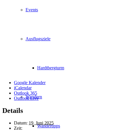
Events
Ausflugsziele
Hardtbergturm
Google Kalender
iCalendar
Outlook 365
Wandern
Outlook Live
Details
Datum:
19. Juni 2025
Wandertipps
Zeit: