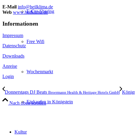
E-Mail
info@heilklima.de
E-Car-Sharing
Web
www.heilklima.de
Informationen
Impressum
Free Wifi
Datenschutz
Downloads
Anreise
Wochenmarkt
Login
Donnerstags DJ Beats
König
Broermann Health & Heritage Hotels GmbH
Einkaufen in Königstein
Nach oben scrollen
Kultur