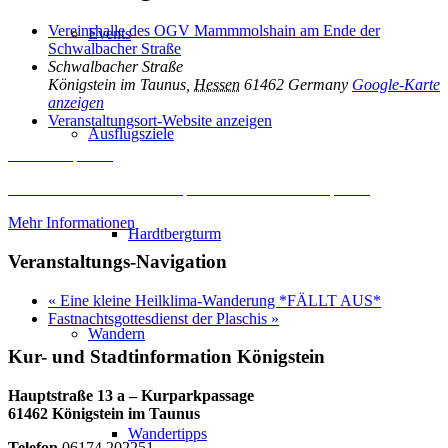
Vereinshalle des OGV Mammmolshain am Ende der
Events
Schwalbacher Straße
Schwalbacher Straße
Königstein im Taunus
,
Hessen
61462
Germany
Google-Karte
anzeigen
Veranstaltungsort-Website anzeigen
Ausflugsziele
Inhalt entsperren
Erforderlichen Service akzeptieren und Inhalte entsperren
Mehr Informationen
Hardtbergturm
Veranstaltungs-Navigation
«
Eine kleine Heilklima-Wanderung *FÄLLT AUS*
Fastnachtsgottesdienst der Plaschis
»
Wandern
Kur- und Stadtinformation Königstein
Hauptstraße 13 a – Kurparkpassage
61462 Königstein im Taunus
Wandertipps
Telefon
06174 202251