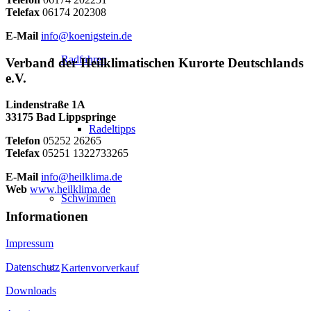
Telefax
06174 202308
E-Mail
info@koenigstein.de
Radfahren
Verband der Heilklimatischen Kurorte Deutschlands
e.V.
Lindenstraße 1A
33175 Bad Lippspringe
Radeltipps
Telefon
05252 26265
Telefax
05251 1322733265
E-Mail
info@heilklima.de
Web
www.heilklima.de
Schwimmen
Informationen
Impressum
Datenschutz
Kartenvorverkauf
Downloads