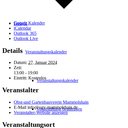
Google Kalender
Freizeit
iCalendar
Outlook 365
Outlook Live
Details
Veranstaltungskalender
Datum:
27. Januar 2024
Zeit:
13:00 - 19:00
Eintritt:
Kostenlos
Veranstaltungskalender
Veranstalter
Obst-und Gartenbauverein Mammolshain
E-Mail
info@ogv-mammolshain.de
Veranstaltung beantragen
Veranstalter-Website anzeigen
Veranstaltungsort