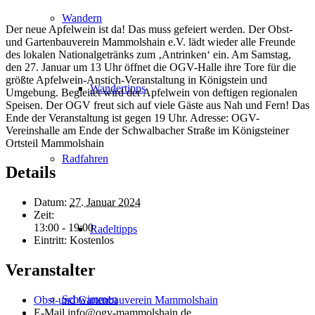
Wandern
Der neue Apfelwein ist da! Das muss gefeiert werden. Der Obst-
und Gartenbauverein Mammolshain e.V. lädt wieder alle Freunde
des lokalen Nationalgetränks zum ‚Antrinken‘ ein. Am Samstag,
den 27. Januar um 13 Uhr öffnet die OGV-Halle ihre Tore für die
größte Apfelwein-Anstich-Veranstaltung in Königstein und
Wandertipps
Umgebung. Begleitet wird der Apfelwein von deftigen regionalen
Speisen. Der OGV freut sich auf viele Gäste aus Nah und Fern! Das
Ende der Veranstaltung ist gegen 19 Uhr. Adresse: OGV-
Vereinshalle am Ende der Schwalbacher Straße im Königsteiner
Ortsteil Mammolshain
Radfahren
Details
Datum:
27. Januar 2024
Zeit:
13:00 - 19:00
Radeltipps
Eintritt:
Kostenlos
Veranstalter
Schwimmen
Obst-und Gartenbauverein Mammolshain
E-Mail
info@ogv-mammolshain.de