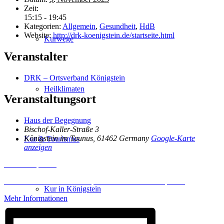
Zeit:
15:15 - 19:45
Kategorien:
Allgemein
,
Gesundheit
,
HdB
Website:
http://drk-koenigstein.de/startseite.html
Kurwege
Veranstalter
DRK – Ortsverband Königstein
Heilklimaten
Veranstaltungsort
Haus der Begegnung
Bischof-Kaller-Straße 3
Königstein im Taunus
,
61462
Germany
Google-Karte
Kur & Tourismus
anzeigen
Inhalt entsperren
Erforderlichen Service akzeptieren und Inhalte entsperren
Kur in Königstein
Mehr Informationen