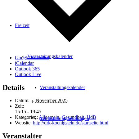
Freizeit
Veranstaltungskalender
Google Kalender
iCalendar
Outlook 365
Outlook Live
Details
Veranstaltungskalender
Datum:
5. November 2025
Zeit:
15:15 - 19:45
Kategorien:
Allgemein
,
Gesundheit
,
HdB
Veranstaltung beantragen
Website:
http://drk-koenigstein.de/startseite.html
Veranstalter