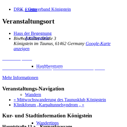
DRK – Ortsverband Königstein
Events
Veranstaltungsort
Haus der Begegnung
Ausflugsziele
Bischof-Kaller-Straße 3
Königstein im Taunus
,
61462
Germany
Google-Karte
anzeigen
Inhalt entsperren
Hardtbergturm
Erforderlichen Service akzeptieren und Inhalte entsperren
Mehr Informationen
Veranstaltungs-Navigation
Wandern
«
Mittwochswanderung des Taunusklub Königstein
Klinikforum „Karpaltunnelsyndrom „
»
Kur- und Stadtinformation Königstein
Wandertipps
Hauptstraße 13 a – Kurparkpassage