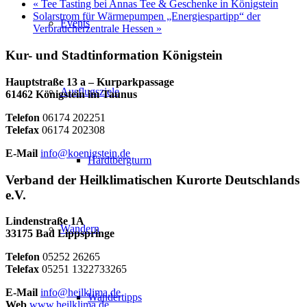
«
Tee Tasting bei Annas Tee & Geschenke in Königstein
Solarstrom für Wärmepumpen „Energiespartipp“ der
Events
Verbraucherzentrale Hessen
»
Kur- und Stadtinformation Königstein
Hauptstraße 13 a – Kurparkpassage
Ausflugsziele
61462 Königstein im Taunus
Telefon
06174 202251
Telefax
06174 202308
E-Mail
info@koenigstein.de
Hardtbergturm
Verband der Heilklimatischen Kurorte Deutschlands
e.V.
Lindenstraße 1A
Wandern
33175 Bad Lippspringe
Telefon
05252 26265
Telefax
05251 1322733265
E-Mail
info@heilklima.de
Wandertipps
Web
www.heilklima.de