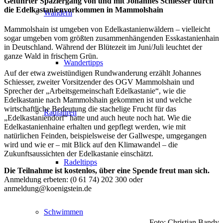
Geführter Spaziergang von und mit Johannes Schiesser durch
die Edelkastanienvorkommen in Mammolshain
Wandern
Mammolshain ist umgeben von Edelkastanienwäldern – vielleicht
sogar umgeben vom größten zusammenhängenden Esskastanienhain
in Deutschland. Während der Blütezeit im Juni/Juli leuchtet der
ganze Wald in frischem Grün.
Wandertipps
Auf der etwa zweistündigen Rundwanderung erzählt Johannes
Schiesser, zweiter Vorsitzender des OGV Mammolshain und
Sprecher der „Arbeitsgemeinschaft Edelkastanie“, wie die
Edelkastanie nach Mammolshain gekommen ist und welche
wirtschaftliche Bedeutung die stachelige Frucht für das
Radfahren
„Edelkastaniendorf“ hatte und auch heute noch hat. Wie die
Edelkastanienhaine erhalten und gepflegt werden, wie mit
natürlichen Feinden, beispielsweise der Gallwespe, umgegangen
wird und wie er – mit Blick auf den Klimawandel – die
Zukunftsaussichten der Edelkastanie einschätzt.
Radeltipps
Die Teilnahme ist kostenlos, über eine Spende freut man sich.
Anmeldung erbeten: (0 61 74) 202 300 oder
anmeldung@koenigstein.de
Schwimmen
Foto: Christian Bandy