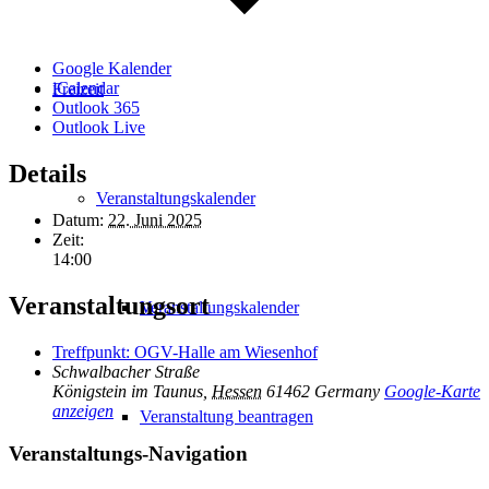
Google Kalender
iCalendar
Freizeit
Outlook 365
Outlook Live
Details
Veranstaltungskalender
Datum:
22. Juni 2025
Zeit:
14:00
Veranstaltungsort
Veranstaltungskalender
Treffpunkt: OGV-Halle am Wiesenhof
Schwalbacher Straße
Königstein im Taunus
,
Hessen
61462
Germany
Google-Karte
anzeigen
Veranstaltung beantragen
Veranstaltungs-Navigation