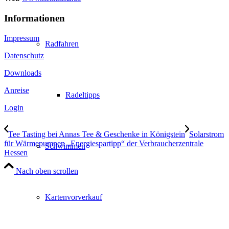
Informationen
Impressum
Radfahren
Datenschutz
Downloads
Anreise
Radeltipps
Login
Tee Tasting bei Annas Tee & Geschenke in Königstein
Solarstrom
für Wärmepumpen „Energiespartipp“ der Verbraucherzentrale
Schwimmen
Hessen
Nach oben scrollen
Kartenvorverkauf