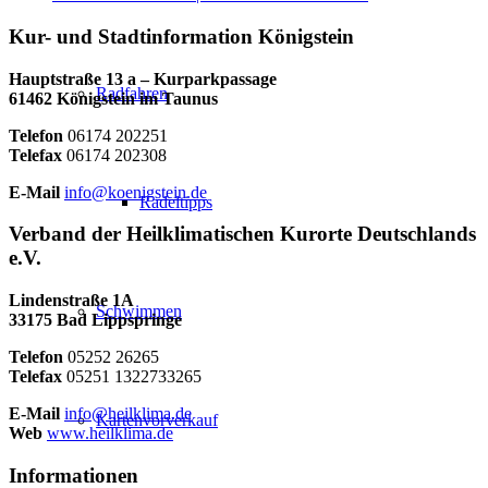
Kur- und Stadtinformation Königstein
Hauptstraße 13 a – Kurparkpassage
Radfahren
61462 Königstein im Taunus
Telefon
06174 202251
Telefax
06174 202308
E-Mail
info@koenigstein.de
Radeltipps
Verband der Heilklimatischen Kurorte Deutschlands
e.V.
Lindenstraße 1A
Schwimmen
33175 Bad Lippspringe
Telefon
05252 26265
Telefax
05251 1322733265
E-Mail
info@heilklima.de
Kartenvorverkauf
Web
www.heilklima.de
Informationen