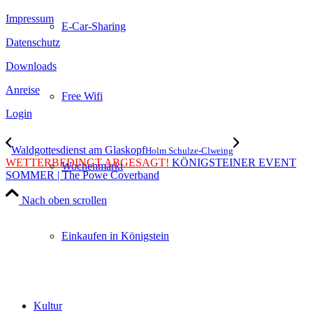
Impressum
E-Car-Sharing
Datenschutz
Downloads
Anreise
Free Wifi
Login
Waldgottesdienst am Glaskopf
Holm Schulze-Clweing
WETTERBEDINGT ABGESAGT!
KÖNIGSTEINER EVENT
Wochenmarkt
SOMMER | The Powe Coverband
Nach oben scrollen
Einkaufen in Königstein
Kultur