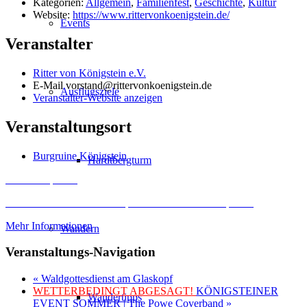
Kategorien:
Allgemein
,
Familienfest
,
Geschichte
,
Kultur
Website:
https://www.rittervonkoenigstein.de/
Events
Veranstalter
Ritter von Königstein e.V.
E-Mail
vorstand@rittervonkoenigstein.de
Ausflugsziele
Veranstalter-Website anzeigen
Veranstaltungsort
Burgruine Königstein
Hardtbergturm
Inhalt entsperren
Erforderlichen Service akzeptieren und Inhalte entsperren
Mehr Informationen
Wandern
Veranstaltungs-Navigation
«
Waldgottesdienst am Glaskopf
WETTERBEDINGT ABGESAGT!
KÖNIGSTEINER
Wandertipps
EVENT SOMMER | The Powe Coverband
»