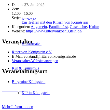
Datum:
27. Juli 2025
Zeit:
12:00 - 16:00
Serien:
Kurwege
Ein Treffen mit den Rittern von Königstein
Kategorien:
Allgemein
,
Familienfest
,
Geschichte
,
Kultur
Website:
https://www.rittervonkoenigstein.de/
Veranstalter
Heilklimaten
Ritter von Königstein e.V.
E-Mail
vorstand@rittervonkoenigstein.de
Veranstalter-Website anzeigen
Kur & Tourismus
Veranstaltungsort
Burgruine Königstein
Inhalt entsperren
Kur in Königstein
Erforderlichen Service akzeptieren und Inhalte entsperren
Mehr Informationen