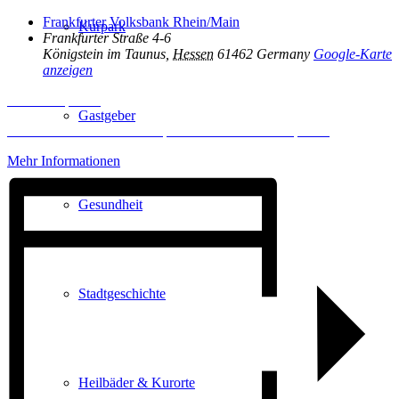
Frankfurter Volksbank Rhein/Main
Kurpark
Frankfurter Straße 4-6
Königstein im Taunus
,
Hessen
61462
Germany
Google-Karte
anzeigen
Inhalt entsperren
Gastgeber
Erforderlichen Service akzeptieren und Inhalte entsperren
Mehr Informationen
Gesundheit
Stadtgeschichte
Heilbäder & Kurorte