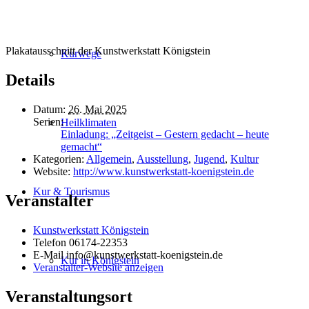
Plakatausschnitt der Kunstwerkstatt Königstein
Kurwege
Details
Datum:
26. Mai 2025
Serien:
Heilklimaten
Einladung: „Zeitgeist – Gestern gedacht – heute
gemacht“
Kategorien:
Allgemein
,
Ausstellung
,
Jugend
,
Kultur
Website:
http://www.kunstwerkstatt-koenigstein.de
Kur & Tourismus
Veranstalter
Kunstwerkstatt Königstein
Telefon
06174-22353
E-Mail
info@kunstwerkstatt-koenigstein.de
Kur in Königstein
Veranstalter-Website anzeigen
Veranstaltungsort