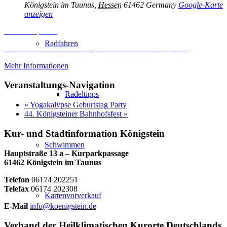
Königstein im Taunus
,
Hessen
61462
Germany
Google-Karte
anzeigen
Inhalt entsperren
Radfahren
Erforderlichen Service akzeptieren und Inhalte entsperren
Mehr Informationen
Veranstaltungs-Navigation
Radeltipps
«
Yogakalypse Geburtstag Party
44. Königsteiner Bahnhofsfest
»
Kur- und Stadtinformation Königstein
Schwimmen
Hauptstraße 13 a – Kurparkpassage
61462 Königstein im Taunus
Telefon
06174 202251
Telefax
06174 202308
Kartenvorverkauf
E-Mail
info@koenigstein.de
Verband der Heilklimatischen Kurorte Deutschlands