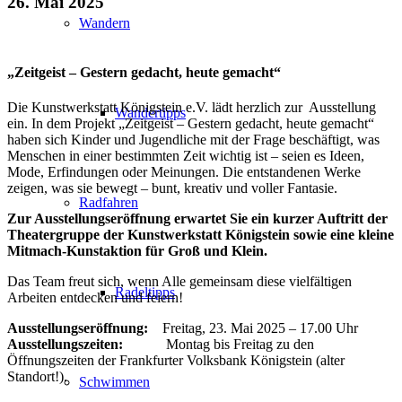
26. Mai 2025
Wandern
„Zeitgeist – Gestern gedacht, heute gemacht“
Die Kunstwerkstatt Königstein e.V. lädt herzlich zur Ausstellung
Wandertipps
ein. In dem Projekt „Zeitgeist – Gestern gedacht, heute gemacht“
haben sich Kinder und Jugendliche mit der Frage beschäftigt, was
Menschen in einer bestimmten Zeit wichtig ist – seien es Ideen,
Mode, Erfindungen oder Meinungen. Die entstandenen Werke
zeigen, was sie bewegt – bunt, kreativ und voller Fantasie.
Radfahren
Zur Ausstellungseröffnung erwartet Sie ein kurzer Auftritt der
Theatergruppe der Kunstwerkstatt Königstein sowie eine kleine
Mitmach-Kunstaktion für Groß und Klein.
Das Team freut sich, wenn Alle gemeinsam diese vielfältigen
Radeltipps
Arbeiten entdecken und feiern!
Ausstellungseröffnung:
Freitag, 23. Mai 2025 – 17.00 Uhr
Ausstellungszeiten:
Montag bis Freitag zu den
Öffnungszeiten der Frankfurter Volksbank Königstein (alter
Standort!).
Schwimmen