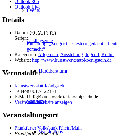
Outlook 365
Outlook Live
Events
Details
Datum:
26. Mai 2025
Serien:
Ausflugsziele
Einladung: „Zeitgeist – Gestern gedacht – heute
gemacht“
Kategorien:
Allgemein
,
Ausstellung
,
Jugend
,
Kultur
Website:
http://www.kunstwerkstatt-koenigstein.de
Hardtbergturm
Veranstalter
Kunstwerkstatt Königstein
Telefon
06174-22353
E-Mail
info@kunstwerkstatt-koenigstein.de
Wandern
Veranstalter-Website anzeigen
Veranstaltungsort
Frankfurter Volksbank Rhein/Main
Wandertipps
Frankfurter Straße 4-6