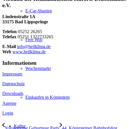
e.V.
E-Car-Sharing
Lindenstraße 1A
33175 Bad Lippspringe
Telefon
05252 26265
Telefax
05251 1322733265
Free Wifi
E-Mail
info@heilklima.de
Web
www.heilklima.de
Informationen
Wochenmarkt
Impressum
Datenschutz
Downloads
Einkaufen in Königstein
Anreise
Login
Kultur
Yogakalypse Geburtstag Party
44. Königsteiner Bahnhofsfest