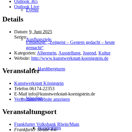
Outlook 365
Outlook Live
Events
Details
Datum:
9. Juni 2025
Serien:
Ausflugsziele
Einladung: „Zeitgeist – Gestern gedacht – heute
gemacht“
Kategorien:
Allgemein
,
Ausstellung
,
Jugend
,
Kultur
Website:
http://www.kunstwerkstatt-koenigstein.de
Hardtbergturm
Veranstalter
Kunstwerkstatt Königstein
Telefon
06174-22353
E-Mail
info@kunstwerkstatt-koenigstein.de
Wandern
Veranstalter-Website anzeigen
Veranstaltungsort
Frankfurter Volksbank Rhein/Main
Wandertipps
Frankfurter Straße 4-6