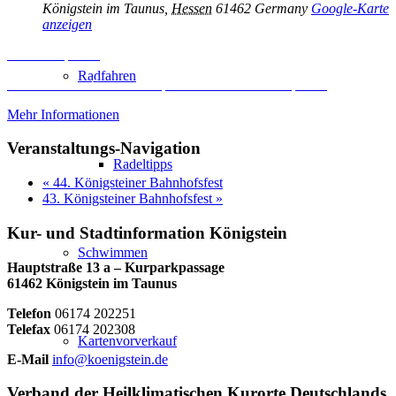
Königstein im Taunus
,
Hessen
61462
Germany
Google-Karte
anzeigen
Inhalt entsperren
Radfahren
Erforderlichen Service akzeptieren und Inhalte entsperren
Mehr Informationen
Veranstaltungs-Navigation
Radeltipps
«
44. Königsteiner Bahnhofsfest
43. Königsteiner Bahnhofsfest
»
Kur- und Stadtinformation Königstein
Schwimmen
Hauptstraße 13 a – Kurparkpassage
61462 Königstein im Taunus
Telefon
06174 202251
Telefax
06174 202308
Kartenvorverkauf
E-Mail
info@koenigstein.de
Verband der Heilklimatischen Kurorte Deutschlands