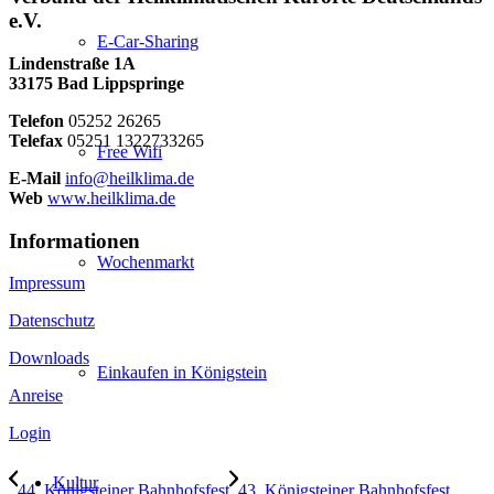
e.V.
E-Car-Sharing
Lindenstraße 1A
33175 Bad Lippspringe
Telefon
05252 26265
Telefax
05251 1322733265
Free Wifi
E-Mail
info@heilklima.de
Web
www.heilklima.de
Informationen
Wochenmarkt
Impressum
Datenschutz
Downloads
Einkaufen in Königstein
Anreise
Login
Kultur
44. Königsteiner Bahnhofsfest
43. Königsteiner Bahnhofsfest