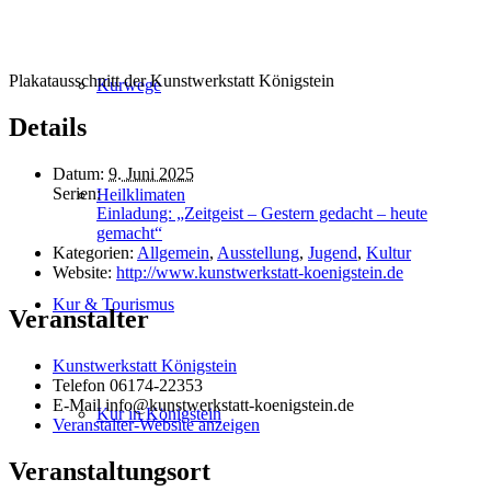
Plakatausschnitt der Kunstwerkstatt Königstein
Kurwege
Details
Datum:
9. Juni 2025
Serien:
Heilklimaten
Einladung: „Zeitgeist – Gestern gedacht – heute
gemacht“
Kategorien:
Allgemein
,
Ausstellung
,
Jugend
,
Kultur
Website:
http://www.kunstwerkstatt-koenigstein.de
Kur & Tourismus
Veranstalter
Kunstwerkstatt Königstein
Telefon
06174-22353
E-Mail
info@kunstwerkstatt-koenigstein.de
Kur in Königstein
Veranstalter-Website anzeigen
Veranstaltungsort