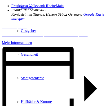
Frankfurter Volksbank Rhein/Main
Kurpark
Frankfurter Straße 4-6
Königstein im Taunus
,
Hessen
61462
Germany
Google-Karte
anzeigen
Inhalt entsperren
Gastgeber
Erforderlichen Service akzeptieren und Inhalte entsperren
Mehr Informationen
Gesundheit
Stadtgeschichte
Heilbäder & Kurorte