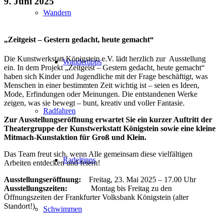
9. Juni 2025
Wandern
„Zeitgeist – Gestern gedacht, heute gemacht“
Die Kunstwerkstatt Königstein e.V. lädt herzlich zur Ausstellung
Wandertipps
ein. In dem Projekt „Zeitgeist – Gestern gedacht, heute gemacht“
haben sich Kinder und Jugendliche mit der Frage beschäftigt, was
Menschen in einer bestimmten Zeit wichtig ist – seien es Ideen,
Mode, Erfindungen oder Meinungen. Die entstandenen Werke
zeigen, was sie bewegt – bunt, kreativ und voller Fantasie.
Radfahren
Zur Ausstellungseröffnung erwartet Sie ein kurzer Auftritt der
Theatergruppe der Kunstwerkstatt Königstein sowie eine kleine
Mitmach-Kunstaktion für Groß und Klein.
Das Team freut sich, wenn Alle gemeinsam diese vielfältigen
Radeltipps
Arbeiten entdecken und feiern!
Ausstellungseröffnung:
Freitag, 23. Mai 2025 – 17.00 Uhr
Ausstellungszeiten:
Montag bis Freitag zu den
Öffnungszeiten der Frankfurter Volksbank Königstein (alter
Standort!).
Schwimmen