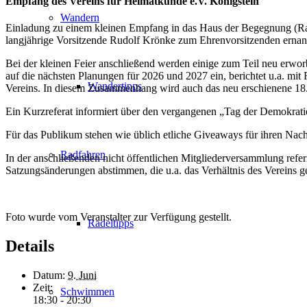
Empfang des Vereins für Heimatkunde e.V. Königstein
Wandern
Einladung zu einem kleinen Empfang in das Haus der Begegnung (Raum
langjährige Vorsitzende Rudolf Krönke zum Ehrenvorsitzenden ernan
Bei der kleinen Feier anschließend werden einige zum Teil neu erwor
auf die nächsten Planungen für 2026 und 2027 ein, berichtet u.a. m
Wandertipps
Vereins. In diesem Zusammenhang wird auch das neu erschienene 18.
Ein Kurzreferat informiert über den vergangenen „Tag der Demokrati
Für das Publikum stehen wie üblich etliche Giveaways für ihren Nac
Radfahren
In der anschließenden nicht öffentlichen Mitgliederversammlung refe
Satzungsänderungen abstimmen, die u.a. das Verhältnis des Vereins ge
Foto wurde vom Veranstalter zur Verfügung gestellt.
Radeltipps
Details
Datum:
9. Juni
Zeit:
Schwimmen
18:30 - 20:30