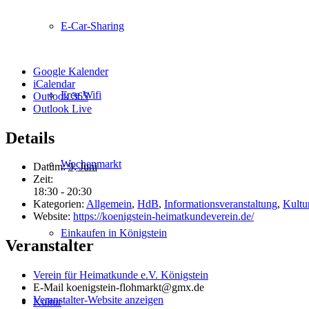
E-Car-Sharing
Google Kalender
iCalendar
Free Wifi
Outlook 365
Outlook Live
Details
Wochenmarkt
Datum:
9. Juni
Zeit:
18:30 - 20:30
Kategorien:
Allgemein
,
HdB
,
Informationsveranstaltung
,
Kultu
Website:
https://koenigstein-heimatkundeverein.de/
Einkaufen in Königstein
Veranstalter
Verein für Heimatkunde e.V. Königstein
E-Mail
koenigstein-flohmarkt@gmx.de
Veranstalter-Website anzeigen
Kultur