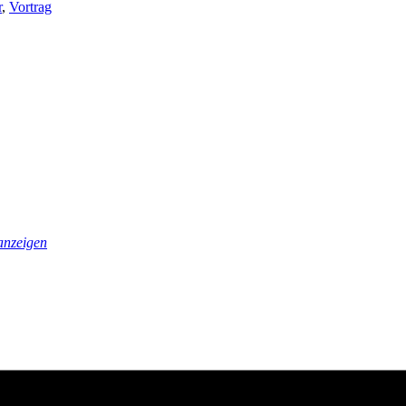
r
,
Vortrag
anzeigen