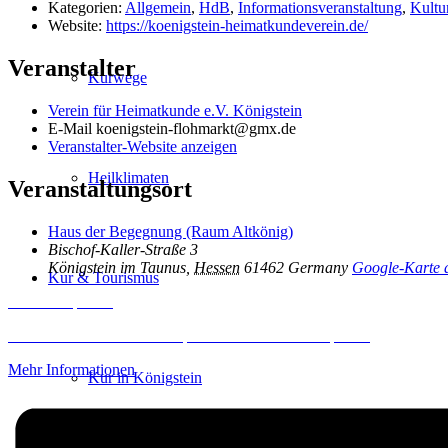
Kategorien:
Allgemein
,
HdB
,
Informationsveranstaltung
,
Kultu
Website:
https://koenigstein-heimatkundeverein.de/
Veranstalter
Kurwege
Verein für Heimatkunde e.V. Königstein
E-Mail
koenigstein-flohmarkt@gmx.de
Veranstalter-Website anzeigen
Heilklimaten
Veranstaltungsort
Haus der Begegnung (Raum Altkönig)
Bischof-Kaller-Straße 3
Königstein im Taunus
,
Hessen
61462
Germany
Google-Karte 
Kur & Tourismus
Inhalt entsperren
Erforderlichen Service akzeptieren und Inhalte entsperren
Mehr Informationen
Kur in Königstein