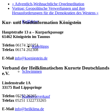
«
Adventlich-Weihnachtliche Orgelmeditation
Vortrag: Geopolitische Verwerfungen und ihre
Herausforderungen für die Demokratien des Westens
»
Radfahren
Kur- und Stadtinformation Königstein
Hauptstraße 13 a – Kurparkpassage
61462 Königstein im Taunus
Telefon
06174 202251
Radeltipps
Telefax
06174 202308
E-Mail
info@koenigstein.de
Verband der Heilklimatischen Kurorte Deutschlands
Schwimmen
e.V.
Lindenstraße 1A
33175 Bad Lippspringe
Telefon
05252 26265
Kartenvorverkauf
Telefax
05251 1322733265
E-Mail
info@heilklima.de