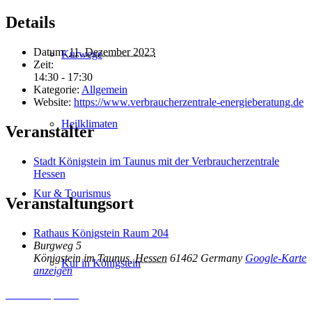
Details
Datum:
11. Dezember 2023
Kurwege
Zeit:
14:30 - 17:30
Kategorie:
Allgemein
Website:
https://www.verbraucherzentrale-energieberatung.de
Heilklimaten
Veranstalter
Stadt Königstein im Taunus mit der Verbraucherzentrale
Hessen
Kur & Tourismus
Veranstaltungsort
Rathaus Königstein Raum 204
Burgweg 5
Königstein im Taunus
,
Hessen
61462
Germany
Google-Karte
Kur in Königstein
anzeigen
Inhalt entsperren