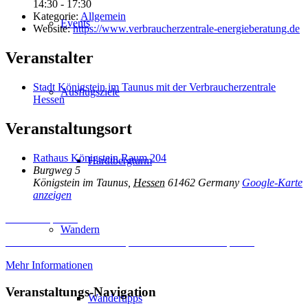
14:30 - 17:30
Kategorie:
Allgemein
Events
Website:
https://www.verbraucherzentrale-energieberatung.de
Veranstalter
Stadt Königstein im Taunus mit der Verbraucherzentrale
Ausflugsziele
Hessen
Veranstaltungsort
Rathaus Königstein Raum 204
Hardtbergturm
Burgweg 5
Königstein im Taunus
,
Hessen
61462
Germany
Google-Karte
anzeigen
Inhalt entsperren
Wandern
Erforderlichen Service akzeptieren und Inhalte entsperren
Mehr Informationen
Veranstaltungs-Navigation
Wandertipps