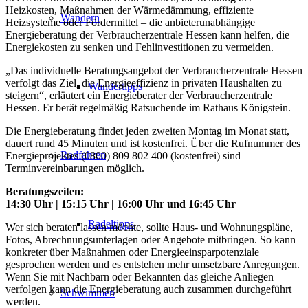
Heizkosten, Maßnahmen der Wärmedämmung, effiziente
Wandern
Heizsysteme oder Fördermittel – die anbieterunabhängige
Energieberatung der Verbraucherzentrale Hessen kann helfen, die
Energiekosten zu senken und Fehlinvestitionen zu vermeiden.
„Das individuelle Beratungsangebot der Verbraucherzentrale Hessen
verfolgt das Ziel, die Energieeffizienz in privaten Haushalten zu
Wandertipps
steigern“, erläutert ein Energieberater der Verbraucherzentrale
Hessen. Er berät regelmäßig Ratsuchende im Rathaus Königstein.
Die Energieberatung findet jeden zweiten Montag im Monat statt,
dauert rund 45 Minuten und ist kostenfrei. Über die Rufnummer des
Radfahren
Energieprojektes (0800) 809 802 400 (kostenfrei) sind
Terminvereinbarungen möglich.
Beratungszeiten:
14:30 Uhr | 15:15 Uhr | 16:00 Uhr und 16:45 Uhr
Radeltipps
Wer sich beraten lassen möchte, sollte Haus- und Wohnungspläne,
Fotos, Abrechnungsunterlagen oder Angebote mitbringen. So kann
konkreter über Maßnahmen oder Energieeinsparpotenziale
gesprochen werden und es entstehen mehr umsetzbare Anregungen.
Wenn Sie mit Nachbarn oder Bekannten das gleiche Anliegen
verfolgen kann die Energieberatung auch zusammen durchgeführt
Schwimmen
werden.