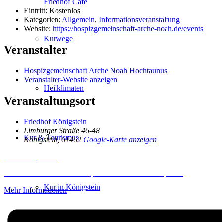
Friedhof Café
Eintritt:
Kostenlos
Kategorien:
Allgemein
,
Informationsveranstaltung
Website:
https://hospizgemeinschaft-arche-noah.de/events
Kurwege
Veranstalter
Hospizgemeinschaft Arche Noah Hochtaunus
Veranstalter-Website anzeigen
Heilklimaten
Veranstaltungsort
Friedhof Königstein
Limburger Straße 46-48
Kur & Tourismus
Königstein
,
61462
Google-Karte anzeigen
Inhalt entsperren
Erforderlichen Service akzeptieren und Inhalte entsperren
Kur in Königstein
Mehr Informationen