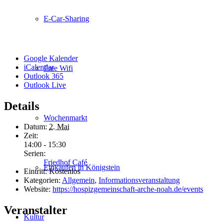
E-Car-Sharing
Google Kalender
iCalendar
Free Wifi
Outlook 365
Outlook Live
Details
Wochenmarkt
Datum:
2. Mai
Zeit:
14:00 - 15:30
Serien:
Friedhof Café
Einkaufen in Königstein
Eintritt:
Kostenlos
Kategorien:
Allgemein
,
Informationsveranstaltung
Website:
https://hospizgemeinschaft-arche-noah.de/events
Veranstalter
Kultur