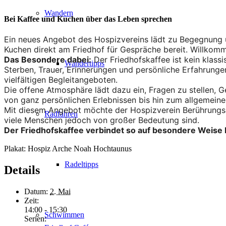
Wandern
Bei Kaffee und Kuchen über das Leben sprechen
Ein neues Angebot des Hospizvereins lädt zu Begegnung u
Kuchen direkt am Friedhof für Gespräche bereit. Willkomm
Das Besondere dabei:
Der Friedhofskaffee ist kein klass
Wandertipps
Sterben, Trauer, Erinnerungen und persönliche Erfahrunge
vielfältigen Begleitangeboten.
Die offene Atmosphäre lädt dazu ein, Fragen zu stellen, 
von ganz persönlichen Erlebnissen bis hin zum allgemein
Mit diesem Angebot möchte der Hospizverein Berührungsä
Radfahren
viele Menschen jedoch von großer Bedeutung sind.
Der Friedhofskaffee verbindet so auf besondere Weis
Plakat: Hospiz Arche Noah Hochtaunus
Radeltipps
Details
Datum:
2. Mai
Zeit:
14:00 - 15:30
Schwimmen
Serien: