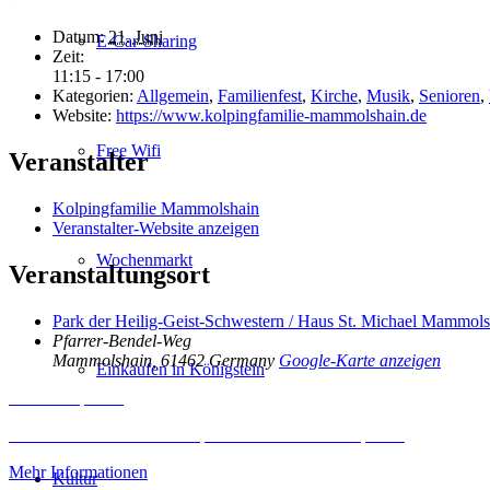
Datum:
21. Juni
E-Car-Sharing
Zeit:
11:15 - 17:00
Kategorien:
Allgemein
,
Familienfest
,
Kirche
,
Musik
,
Senioren
,
Website:
https://www.kolpingfamilie-mammolshain.de
Free Wifi
Veranstalter
Kolpingfamilie Mammolshain
Veranstalter-Website anzeigen
Wochenmarkt
Veranstaltungsort
Park der Heilig-Geist-Schwestern / Haus St. Michael Mammols
Pfarrer-Bendel-Weg
Mammolshain
,
61462
Germany
Google-Karte anzeigen
Einkaufen in Königstein
Inhalt entsperren
Erforderlichen Service akzeptieren und Inhalte entsperren
Mehr Informationen
Kultur