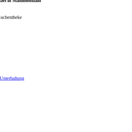
chael in Mammolshain
Kuchentheke
Unterhaltung