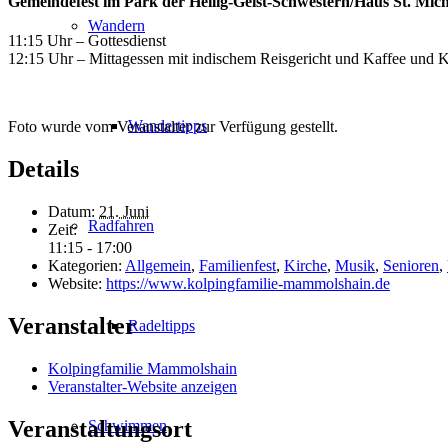
Gemeindefest im Park der Heilig-Geist-Schwestern/Haus St. Mi
Wandern
11:15 Uhr – Gottesdienst
12:15 Uhr – Mittagessen mit indischem Reisgericht und Kaffee und 
Wandertipps
Foto wurde vom Veranstalter zur Verfügung gestellt.
Details
Datum:
21. Juni
Radfahren
Zeit:
11:15 - 17:00
Kategorien:
Allgemein
,
Familienfest
,
Kirche
,
Musik
,
Senioren
,
Website:
https://www.kolpingfamilie-mammolshain.de
Veranstalter
Radeltipps
Kolpingfamilie Mammolshain
Veranstalter-Website anzeigen
Veranstaltungsort
Schwimmen