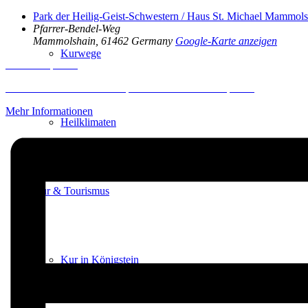
Park der Heilig-Geist-Schwestern / Haus St. Michael Mammols
Pfarrer-Bendel-Weg
Mammolshain
,
61462
Germany
Google-Karte anzeigen
Kurwege
Inhalt entsperren
Erforderlichen Service akzeptieren und Inhalte entsperren
Mehr Informationen
Heilklimaten
Kur & Tourismus
Kur in Königstein