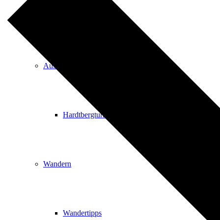
Events
Ausflugsziele
Hardtbergturm
Wandern
Wandertipps