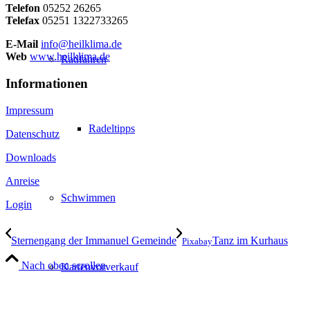
Telefon
05252 26265
Telefax
05251 1322733265
E-Mail
info@heilklima.de
Web
www.heilklima.de
Radfahren
Informationen
Impressum
Radeltipps
Datenschutz
Downloads
Anreise
Schwimmen
Login
Sternengang der Immanuel Gemeinde
Tanz im Kurhaus
Pixabay
Nach oben scrollen
Kartenvorverkauf