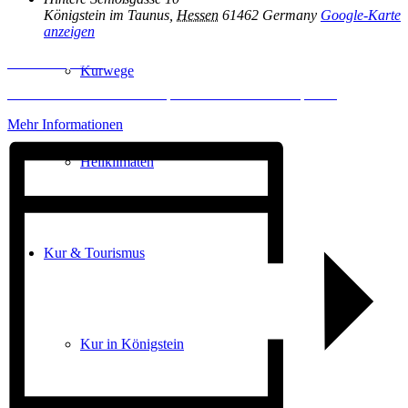
Königstein im Taunus
,
Hessen
61462
Germany
Google-Karte
anzeigen
Inhalt entsperren
Kurwege
Erforderlichen Service akzeptieren und Inhalte entsperren
Mehr Informationen
Heilklimaten
Kur & Tourismus
Kur in Königstein