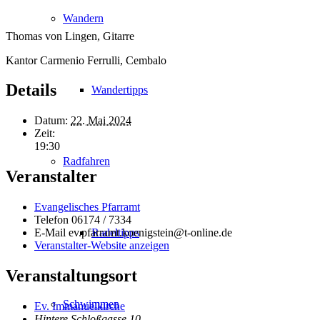
Wandern
Thomas von Lingen, Gitarre
Kantor Carmenio Ferrulli, Cembalo
Details
Wandertipps
Datum:
22. Mai 2024
Zeit:
19:30
Radfahren
Veranstalter
Evangelisches Pfarramt
Telefon
06174 / 7334
Radeltipps
E-Mail
ev.pfarramt.koenigstein@t-online.de
Veranstalter-Website anzeigen
Veranstaltungsort
Schwimmen
Ev. Immanuelkirche
Hintere Schloßgasse 10