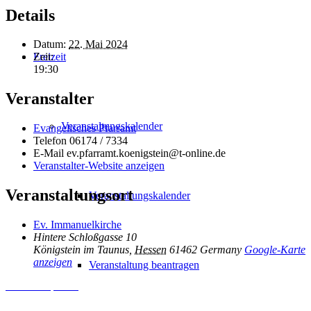
Details
Datum:
22. Mai 2024
Freizeit
Zeit:
19:30
Veranstalter
Veranstaltungskalender
Evangelisches Pfarramt
Telefon
06174 / 7334
E-Mail
ev.pfarramt.koenigstein@t-online.de
Veranstalter-Website anzeigen
Veranstaltungsort
Veranstaltungskalender
Ev. Immanuelkirche
Hintere Schloßgasse 10
Königstein im Taunus
,
Hessen
61462
Germany
Google-Karte
anzeigen
Veranstaltung beantragen
Inhalt entsperren
Erforderlichen Service akzeptieren und Inhalte entsperren