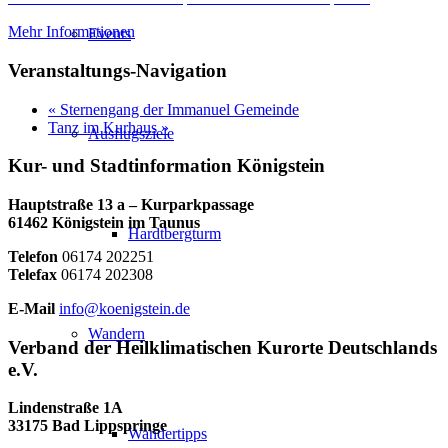
Mehr Informationen
Events
Veranstaltungs-Navigation
«
Sternengang der Immanuel Gemeinde
Tanz im Kurhaus
»
Ausflugsziele
Kur- und Stadtinformation Königstein
Hauptstraße 13 a – Kurparkpassage
61462 Königstein im Taunus
Hardtbergturm
Telefon
06174 202251
Telefax
06174 202308
E-Mail
info@koenigstein.de
Wandern
Verband der Heilklimatischen Kurorte Deutschlands
e.V.
Lindenstraße 1A
33175 Bad Lippspringe
Wandertipps