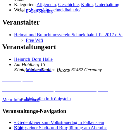
Kategorien:
Allgemein
,
Geschichte
,
Kultur
,
Unterhaltung
Website:
https://hbv-schneidhain.de/
E-Car-Sharing
Veranstalter
Heimat und Brauchtumsverein Schneidhain i.Ts. 2017 e.V.
Free Wifi
Veranstaltungsort
Heinrich-Dorn-Halle
Am Hohlberg 15
Wochenmarkt
Königstein im Taunus
,
Hessen
61462
Germany
Inhalt entsperren
Erforderlichen Service akzeptieren und Inhalte entsperren
Einkaufen in Königstein
Mehr Informationen
Veranstaltungs-Navigation
«
Gedenkfeier zum Volkstrauertag in Falkenstein
Königsteiner Stadt- und Burgführung am Abend
»
Kultur