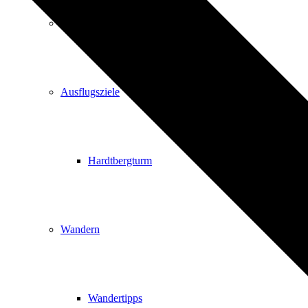
Events
Ausflugsziele
Hardtbergturm
Wandern
Wandertipps