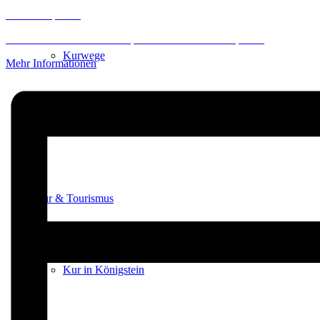
Inhalt entsperren
Erforderlichen Service akzeptieren und Inhalte entsperren
Kurwege
Mehr Informationen
Heilklimaten
Kur & Tourismus
Kur in Königstein