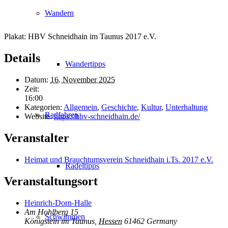
Wandern
Plakat: HBV Schneidhain im Taunus 2017 e.V.
Details
Wandertipps
Datum:
16. November 2025
Zeit:
16:00
Kategorien:
Allgemein
,
Geschichte
,
Kultur
,
Unterhaltung
Radfahren
Website:
https://hbv-schneidhain.de/
Veranstalter
Heimat und Brauchtumsverein Schneidhain i.Ts. 2017 e.V.
Radeltipps
Veranstaltungsort
Heinrich-Dorn-Halle
Am Hohlberg 15
Schwimmen
Königstein im Taunus
,
Hessen
61462
Germany