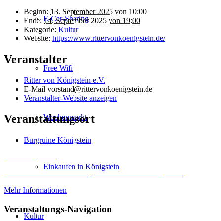
Beginn:
13. September 2025 von 10:00
E-Car-Sharing
Ende:
14. September 2025 von 19:00
Kategorie:
Kultur
Website:
https://www.rittervonkoenigstein.de/
Veranstalter
Free Wifi
Ritter von Königstein e.V.
E-Mail
vorstand@rittervonkoenigstein.de
Veranstalter-Website anzeigen
Veranstaltungsort
Wochenmarkt
Burgruine Königstein
Inhalt entsperren
Einkaufen in Königstein
Erforderlichen Service akzeptieren und Inhalte entsperren
Mehr Informationen
Veranstaltungs-Navigation
Kultur