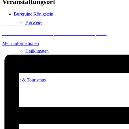
Veranstaltungsort
Burgruine Königstein
Kurwege
Inhalt entsperren
Erforderlichen Service akzeptieren und Inhalte entsperren
Mehr Informationen
Heilklimaten
Kur & Tourismus
Kur in Königstein