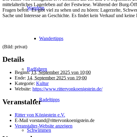
mittelalterliches Lagerleben auf der Festwiese. Während der Burg-Öf
Wandern
Fragen bereit. Es gibt viel zu sehen und zu hören: Lagerzelte, Schw
Sache und Interesse an Geschichte. Es findet kein Verkauf und keine 
Wandertipps
(Bild: privat)
Details
Radfahren
Beginn:
13. September 2025 von 10:00
Ende:
14. September 2025 von 19:00
Kategorie:
Kultur
Website:
https://www.rittervonkoenigstein.de/
Radeltipps
Veranstalter
Ritter von Königstein e.V.
E-Mail
vorstand@rittervonkoenigstein.de
Veranstalter-Website anzeigen
Schwimmen