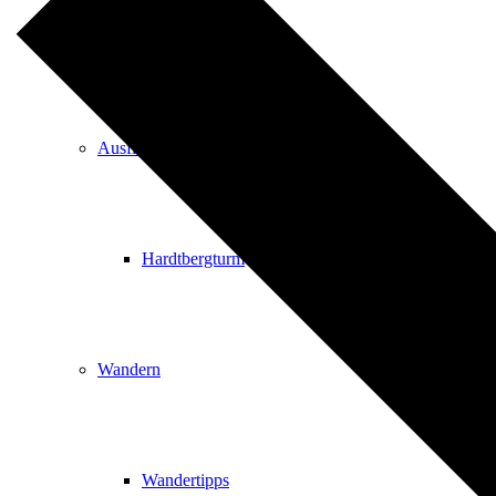
Events
Ausflugsziele
Hardtbergturm
Wandern
Wandertipps