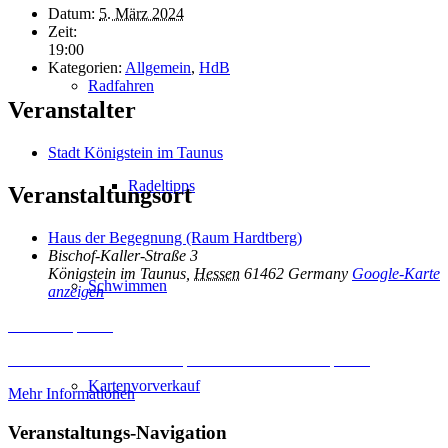
Datum:
5. März 2024
Zeit:
19:00
Kategorien:
Allgemein
,
HdB
Radfahren
Veranstalter
Stadt Königstein im Taunus
Radeltipps
Veranstaltungsort
Haus der Begegnung (Raum Hardtberg)
Bischof-Kaller-Straße 3
Königstein im Taunus
,
Hessen
61462
Germany
Google-Karte
Schwimmen
anzeigen
Inhalt entsperren
Erforderlichen Service akzeptieren und Inhalte entsperren
Kartenvorverkauf
Mehr Informationen
Veranstaltungs-Navigation