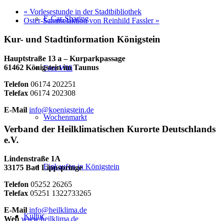
«
Vorlesestunde in der Stadtbibliothek
E-Car-Sharing
Oster-Sammelaktion von Reinhild Fassler
»
Kur- und Stadtinformation Königstein
Hauptstraße 13 a – Kurparkpassage
61462 Königstein im Taunus
Free Wifi
Telefon
06174 202251
Telefax
06174 202308
E-Mail
info@koenigstein.de
Wochenmarkt
Verband der Heilklimatischen Kurorte Deutschlands
e.V.
Lindenstraße 1A
Einkaufen in Königstein
33175 Bad Lippspringe
Telefon
05252 26265
Telefax
05251 1322733265
E-Mail
info@heilklima.de
Kultur
Web
www.heilklima.de