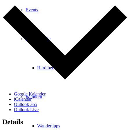
Events
Ausflugsziele
Hardtbergturm
Google Kalender
Wandern
iCalendar
Outlook 365
Outlook Live
Details
Wandertipps