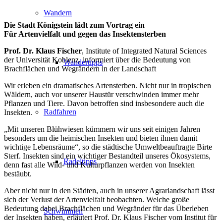
Wandern
Die Stadt Königstein lädt zum Vortrag ein
Für Artenvielfalt und gegen das Insektensterben
Prof. Dr. Klaus Fischer
, Institute of Integrated Natural Sciences
der Universität Koblenz, informiert über die Bedeutung von
Wandertipps
Brachflächen und Wegrändern in der Landschaft
Wir erleben ein dramatisches Artensterben. Nicht nur in tropischen
Wäldern, auch vor unserer Haustür verschwinden immer mehr
Pflanzen und Tiere. Davon betroffen sind insbesondere auch die
Radfahren
Insekten.
„Mit unseren Blühwiesen kümmern wir uns seit einigen Jahren
besonders um die heimischen Insekten und bieten ihnen damit
wichtige Lebensräume“, so die städtische Umweltbeauftragte Birte
Sterf. Insekten sind ein wichtiger Bestandteil unseres Ökosystems,
Radeltipps
denn fast alle Wild- und Kulturpflanzen werden von Insekten
bestäubt.
Aber nicht nur in den Städten, auch in unserer Agrarlandschaft lässt
sich der Verlust der Artenvielfalt beobachten. Welche große
Bedeutung dabei Brachflächen und Wegränder für das Überleben
Schwimmen
der Insekten haben, erläutert Prof. Dr. Klaus Fischer vom Institut für