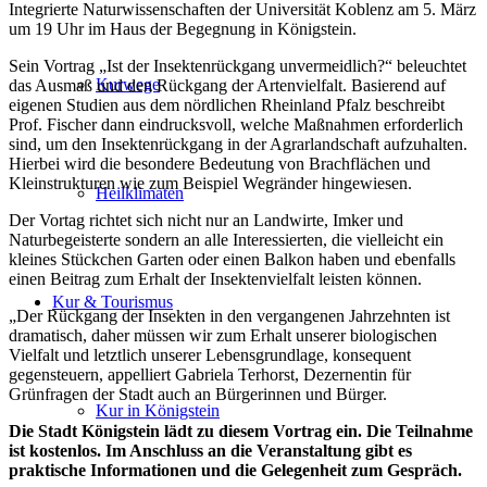
Integrierte Naturwissenschaften der Universität Koblenz am 5. März
um 19 Uhr im Haus der Begegnung in Königstein.
Sein Vortrag „Ist der Insektenrückgang unvermeidlich?“ beleuchtet
Kurwege
das Ausmaß und den Rückgang der Artenvielfalt. Basierend auf
eigenen Studien aus dem nördlichen Rheinland Pfalz beschreibt
Prof. Fischer dann eindrucksvoll, welche Maßnahmen erforderlich
sind, um den Insektenrückgang in der Agrarlandschaft aufzuhalten.
Hierbei wird die besondere Bedeutung von Brachflächen und
Kleinstrukturen wie zum Beispiel Wegränder hingewiesen.
Heilklimaten
Der Vortag richtet sich nicht nur an Landwirte, Imker und
Naturbegeisterte sondern an alle Interessierten, die vielleicht ein
kleines Stückchen Garten oder einen Balkon haben und ebenfalls
einen Beitrag zum Erhalt der Insektenvielfalt leisten können.
Kur & Tourismus
„Der Rückgang der Insekten in den vergangenen Jahrzehnten ist
dramatisch, daher müssen wir zum Erhalt unserer biologischen
Vielfalt und letztlich unserer Lebensgrundlage, konsequent
gegensteuern, appelliert Gabriela Terhorst, Dezernentin für
Grünfragen der Stadt auch an Bürgerinnen und Bürger.
Kur in Königstein
Die Stadt Königstein lädt zu diesem Vortrag ein. Die Teilnahme
ist kostenlos. Im Anschluss an die Veranstaltung gibt es
praktische Informationen und die Gelegenheit zum Gespräch.