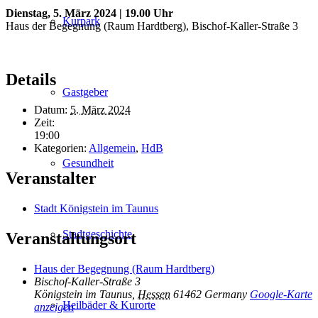
Dienstag, 5. März 2024 | 19.00 Uhr
Kurpark
Haus der Begegnung (Raum Hardtberg), Bischof-Kaller-Straße 3
Details
Gastgeber
Datum:
5. März 2024
Zeit:
19:00
Kategorien:
Allgemein
,
HdB
Gesundheit
Veranstalter
Stadt Königstein im Taunus
Stadtgeschichte
Veranstaltungsort
Haus der Begegnung (Raum Hardtberg)
Bischof-Kaller-Straße 3
Königstein im Taunus
,
Hessen
61462
Germany
Google-Karte
Heilbäder & Kurorte
anzeigen