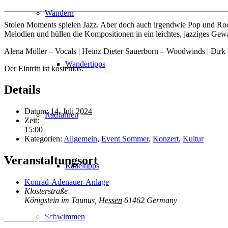
Wandern
Stolen Moments spielen Jazz. Aber doch auch irgendwie Pop und Ro
Melodien und hüllen die Kompositionen in ein leichtes, jazziges Ge
Alena Möller – Vocals | Heinz Dieter Sauerborn – Woodwinds | Dirk 
Wandertipps
Der Eintritt ist kostenlos.
Details
Datum:
14. Juli 2024
Radfahren
Zeit:
15:00
Kategorien:
Allgemein
,
Event Sommer
,
Konzert
,
Kultur
Veranstaltungsort
Radeltipps
Konrad-Adenauer-Anlage
Klosterstraße
Königstein im Taunus
,
Hessen
61462
Germany
Schwimmen
Inhalt entsperren