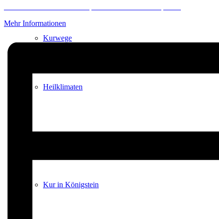
Erforderlichen Service akzeptieren und Inhalte entsperren
Mehr Informationen
Kurwege
Heilklimaten
Kur & Tourismus
Kur in Königstein