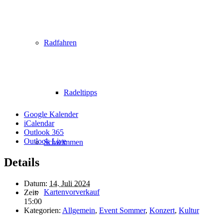
Radfahren
Radeltipps
Google Kalender
iCalendar
Outlook 365
Outlook Live
Schwimmen
Details
Datum:
14. Juli 2024
Kartenvorverkauf
Zeit:
15:00
Kategorien:
Allgemein
,
Event Sommer
,
Konzert
,
Kultur