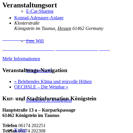
Veranstaltungsort
E-Car-Sharing
Konrad-Adenauer-Anlage
Klosterstraße
Königstein im Taunus
,
Hessen
61462
Germany
Inhalt entsperren
Free Wifi
Erforderlichen Service akzeptieren und Inhalte entsperren
Mehr Informationen
Veranstaltungs-Navigation
Wochenmarkt
«
Belebendes Klima und reizvolle Höhen
OECHSLE – Die Weinbar
»
Kur- und Stadtinformation Königstein
Einkaufen in Königstein
Hauptstraße 13 a – Kurparkpassage
61462 Königstein im Taunus
Telefon
06174 202251
Kultur
Telefax
06174 202308