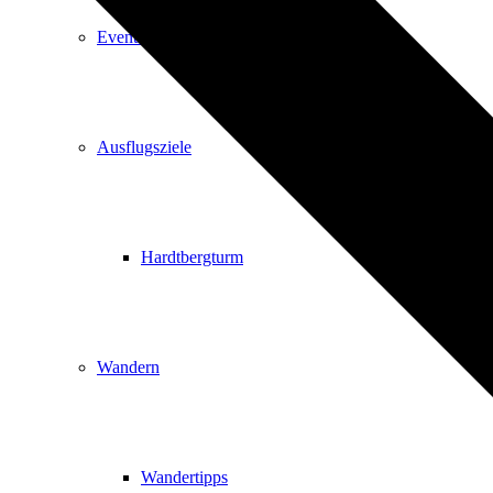
Events
Ausflugsziele
Hardtbergturm
Wandern
Wandertipps