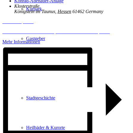
Konrad-Adenauer-Anlage
Klosterstraße
Kurpark
Königstein im Taunus
,
Hessen
61462
Germany
Inhalt entsperren
Erforderlichen Service akzeptieren und Inhalte entsperren
Gastgeber
Mehr Informationen
Gesundheit
Stadtgeschichte
Heilbäder & Kurorte