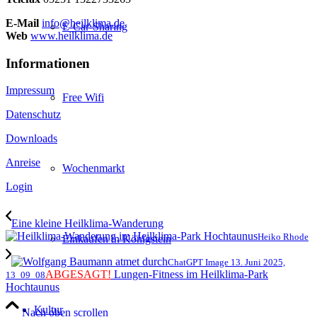
E-Mail
info@heilklima.de
E-Car-Sharing
Web
www.heilklima.de
Informationen
Impressum
Free Wifi
Datenschutz
Downloads
Anreise
Wochenmarkt
Login
Eine kleine Heilklima-Wanderung
Heiko Rhode
Einkaufen in Königstein
ChatGPT Image 13. Juni 2025,
ABGESAGT!
Lungen-Fitness im Heilklima-Park
13_09_08
Hochtaunus
Kultur
Nach oben scrollen