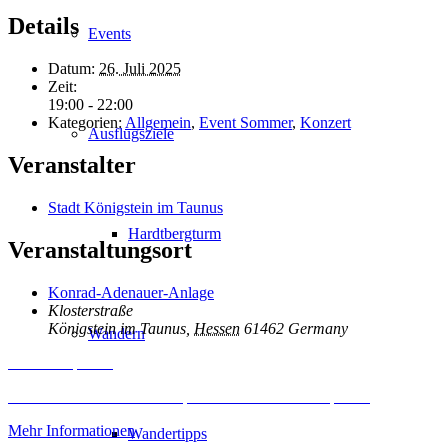
Details
Events
Datum:
26. Juli 2025
Zeit:
19:00 - 22:00
Kategorien:
Allgemein
,
Event Sommer
,
Konzert
Ausflugsziele
Veranstalter
Stadt Königstein im Taunus
Hardtbergturm
Veranstaltungsort
Konrad-Adenauer-Anlage
Klosterstraße
Königstein im Taunus
,
Hessen
61462
Germany
Wandern
Inhalt entsperren
Erforderlichen Service akzeptieren und Inhalte entsperren
Mehr Informationen
Wandertipps