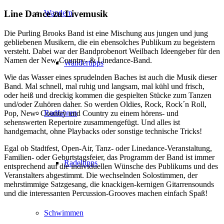
Wandern
Line Dance zu Livemusik
Die Purling Brooks Band ist eine Mischung aus jungen und jung
gebliebenen Musikern, die ein ebensolches Publikum zu begeistern
versteht. Dabei war der Bandprobenort Weilbach Ideengeber für den
Namen der New-Country- & Linedance-Band.
Wandertipps
Wie das Wasser eines sprudelnden Baches ist auch die Musik dieser
Band. Mal schnell, mal ruhig und langsam, mal kühl und frisch,
oder heiß und dreckig kommen die gespielten Stücke zum Tanzen
und/oder Zuhören daher. So werden Oldies, Rock, Rock´n Roll,
Radfahren
Pop, New- Country und Country zu einem hörens- und
sehenswerten Repertoire zusammengefügt. Und alles ist
handgemacht, ohne Playbacks oder sonstige technische Tricks!
Egal ob Stadtfest, Open-Air, Tanz- oder Linedance-Veranstaltung,
Familien- oder Geburtstagsfeier, das Programm der Band ist immer
Radeltipps
entsprechend auf die individuellen Wünsche des Publikums und des
Veranstalters abgestimmt. Die wechselnden Solostimmen, der
mehrstimmige Satzgesang, die knackigen-kernigen Gitarrensounds
und die interessanten Percussion-Grooves machen einfach Spaß!
Schwimmen