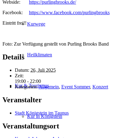
Webside:
https://purlingbrooks.de/
Facebook:
https://www.facebook.com/purlingbrooks
Eintritt frei!!
Kurwege
Foto: Zur Verfügung gestellt von Purling Brooks Band
Heilklimaten
Details
Datum:
26. Juli 2025
Zeit:
19:00 - 22:00
Kur & Tourismus
Kategorien:
Allgemein
,
Event Sommer
,
Konzert
Veranstalter
Stadt Königstein im Taunus
Kur in Königstein
Veranstaltungsort