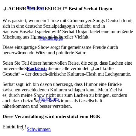
Wandern
„LACHKRÄFTE GESUCHT“ Best of Serhat Dogan
Was passiert, wenn ein Türke mit Grönemeyer-Songs Deutsch lernt,
sich in eine deutsche Sozialpädagogin verliebt, und in
Sachsen Baseball spielen will? Serhat Dogan bietet eine mitreißende
Mischung aus Humor und kultureller Vielfalt.
Wandertipps
Diese einzigartige Show sorgt für gemeinsame Freude durch
herzerwärmende Witze und pointierte Satire.
Seien Sie Teil dieser humorvollen Reise, die zeigt, dass Lachen eine
Radfahren
universelle Sprache ist, die uns alle verbindet. „Lachkräfte
Gesucht“ – der deutsch-türkische Kulturen-Clash mit Lachgarantie.
Serhat sagt: ich bin davon überzeugt, dass Humor eine Brücke
zwischen verschiedenen Kulturen schlagen kann. Mein Ziel ist
es, durch meine Show nicht nur zum Lachen zu bringen, sondern
Radeltipps
auch dazu beizutragen, dass wir uns als Gesellschaft
näherkommen und besser verstehen.
Diese Veranstaltung wird unterstützt vom HGK
Eintritt frei!!
Schwimmen