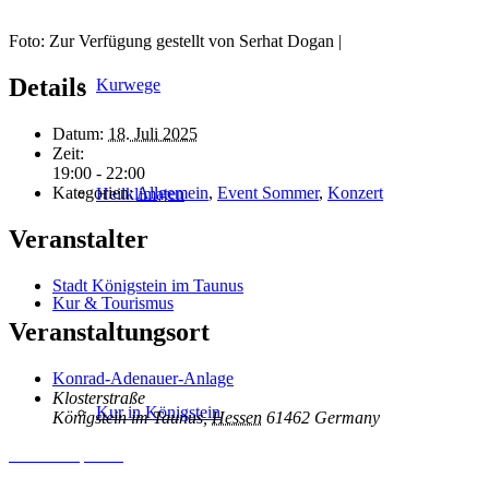
Foto: Zur Verfügung gestellt von Serhat Dogan |
Details
Kurwege
Datum:
18. Juli 2025
Zeit:
19:00 - 22:00
Kategorien:
Allgemein
,
Event Sommer
,
Konzert
Heilklimaten
Veranstalter
Stadt Königstein im Taunus
Kur & Tourismus
Veranstaltungsort
Konrad-Adenauer-Anlage
Klosterstraße
Kur in Königstein
Königstein im Taunus
,
Hessen
61462
Germany
Inhalt entsperren