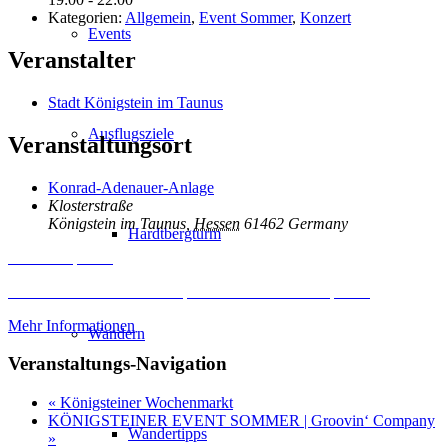
Kategorien:
Allgemein
,
Event Sommer
,
Konzert
Events
Veranstalter
Stadt Königstein im Taunus
Ausflugsziele
Veranstaltungsort
Konrad-Adenauer-Anlage
Klosterstraße
Königstein im Taunus
,
Hessen
61462
Germany
Hardtbergturm
Inhalt entsperren
Erforderlichen Service akzeptieren und Inhalte entsperren
Mehr Informationen
Wandern
Veranstaltungs-Navigation
«
Königsteiner Wochenmarkt
KÖNIGSTEINER EVENT SOMMER | Groovin‘ Company
Wandertipps
»