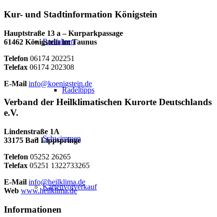
Kur- und Stadtinformation Königstein
Hauptstraße 13 a – Kurparkpassage
Radfahren
61462 Königstein im Taunus
Telefon
06174 202251
Telefax
06174 202308
E-Mail
info@koenigstein.de
Radeltipps
Verband der Heilklimatischen Kurorte Deutschlands
e.V.
Lindenstraße 1A
Schwimmen
33175 Bad Lippspringe
Telefon
05252 26265
Telefax
05251 1322733265
E-Mail
info@heilklima.de
Kartenvorverkauf
Web
www.heilklima.de
Informationen