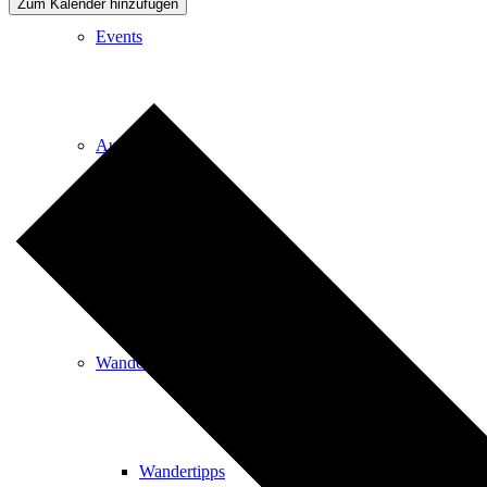
Zum Kalender hinzufügen
Events
Ausflugsziele
Hardtbergturm
Wandern
Wandertipps