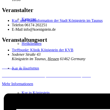
Veranstalter
Kurwege
Kur- und Stadtinformation der Stadt Königstein im Taunus
Telefon
06174 202251
E-Mail
info@koenigstein.de
Veranstaltungsort
Heilklimaten
Treffpunkt: Klinik Königstein der KVB
Sodener Straße 43
Königstein im Taunus
,
Hessen
61462
Germany
Inhalt entsperren
Kur & Tourismus
Erforderlichen Service akzeptieren und Inhalte entsperren
Mehr Informationen
Kur in Königstein