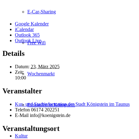
E-Car-Sharing
Google Kalender
iCalendar
Outlook 365
Outlook Live
Free Wifi
Details
Datum:
23. März 2025
Zeit:
Wochenmarkt
10:00
Veranstalter
Kur- und Stadtinformation der Stadt Königstein im Taunus
Einkaufen in Königstein
Telefon
06174 202251
E-Mail
info@koenigstein.de
Veranstaltungsort
Kultur