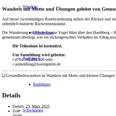
Wandern
Wandern mit Motto und Übungen geleitet von Gesund
Auf dieser zweistündigen Rundwanderung stehen der Rücken und seine S
ordentlich trainierte Rückenmuskulatur.
Die Wanderung mit Marie-Louise Vogel führt über den Hardtberg – B
Wandertipps
gemeinsam überlegt, wie ein rückengerechtes Verhalten im Alltag aus
Die Teilnahme ist kostenfrei.
Um Anmeldung wird gebeten:
Radfahren
• (0 61 74) 202 300 oder
• anmeldung@koenigstein.de
Radeltipps
Details
Datum:
23. März 2025
Schwimmen
Zeit:
10:00