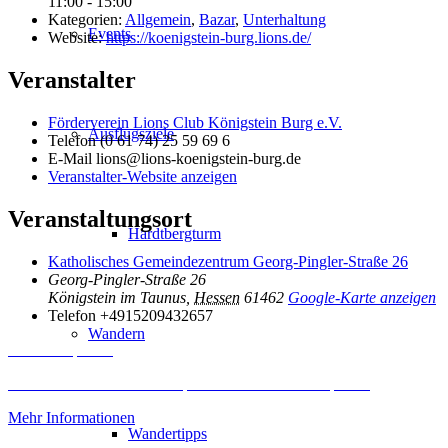
11:00 - 15:00
Kategorien:
Allgemein
,
Bazar
,
Unterhaltung
Events
Website:
https://koenigstein-burg.lions.de/
Veranstalter
Förderverein Lions Club Königstein Burg e.V.
Ausflugsziele
Telefon
(0 61 74) 25 59 69 6
E-Mail
lions@lions-koenigstein-burg.de
Veranstalter-Website anzeigen
Veranstaltungsort
Hardtbergturm
Katholisches Gemeindezentrum Georg-Pingler-Straße 26
Georg-Pingler-Straße 26
Königstein im Taunus
,
Hessen
61462
Google-Karte anzeigen
Telefon
+4915209432657
Wandern
Inhalt entsperren
Erforderlichen Service akzeptieren und Inhalte entsperren
Mehr Informationen
Wandertipps