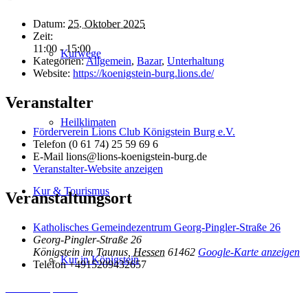
Datum:
25. Oktober 2025
Zeit:
11:00 - 15:00
Kurwege
Kategorien:
Allgemein
,
Bazar
,
Unterhaltung
Website:
https://koenigstein-burg.lions.de/
Veranstalter
Heilklimaten
Förderverein Lions Club Königstein Burg e.V.
Telefon
(0 61 74) 25 59 69 6
E-Mail
lions@lions-koenigstein-burg.de
Veranstalter-Website anzeigen
Kur & Tourismus
Veranstaltungsort
Katholisches Gemeindezentrum Georg-Pingler-Straße 26
Georg-Pingler-Straße 26
Königstein im Taunus
,
Hessen
61462
Google-Karte anzeigen
Kur in Königstein
Telefon
+4915209432657
Inhalt entsperren