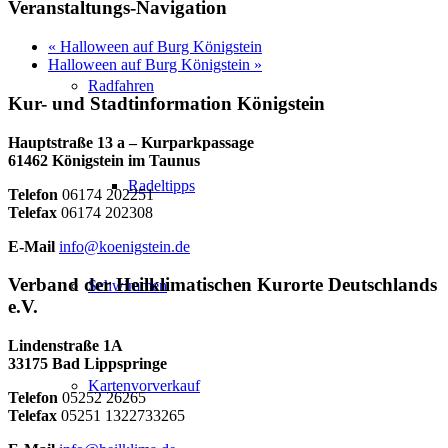
Veranstaltungs-Navigation
«
Halloween auf Burg Königstein
Halloween auf Burg Königstein
»
Radfahren
Kur- und Stadtinformation Königstein
Hauptstraße 13 a – Kurparkpassage
61462 Königstein im Taunus
Radeltipps
Telefon
06174 202251
Telefax
06174 202308
E-Mail
info@koenigstein.de
Verband der Heilklimatischen Kurorte Deutschlands
Schwimmen
e.V.
Lindenstraße 1A
33175 Bad Lippspringe
Kartenvorverkauf
Telefon
05252 26265
Telefax
05251 1322733265