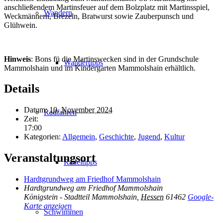
anschließendem Martinsfeuer auf dem Bolzplatz mit Martinsspiel,
Wandern
Weckmännern, Brezeln, Bratwurst sowie Zauberpunsch und
Glühwein.
Hinweis
: Bons fü die Martinswecken sind in der Grundschule
Wandertipps
Mammolshain und im Kindergarten Mammolshain erhältlich.
Details
Datum:
10. November 2024
Radfahren
Zeit:
17:00
Kategorien:
Allgemein
,
Geschichte
,
Jugend
,
Kultur
Veranstaltungsort
Radeltipps
Hardtgrundweg am Friedhof Mammolshain
Hardtgrundweg am Friedhof Mammolshain
Königstein - Stadtteil Mammolshain
,
Hessen
61462
Google-
Karte anzeigen
Schwimmen
Inhalt entsperren