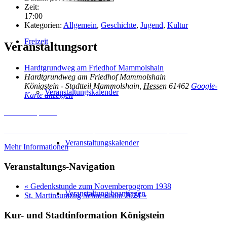
Zeit:
17:00
Kategorien:
Allgemein
,
Geschichte
,
Jugend
,
Kultur
Freizeit
Veranstaltungsort
Hardtgrundweg am Friedhof Mammolshain
Hardtgrundweg am Friedhof Mammolshain
Königstein - Stadtteil Mammolshain
,
Hessen
61462
Google-
Veranstaltungskalender
Karte anzeigen
Inhalt entsperren
Erforderlichen Service akzeptieren und Inhalte entsperren
Veranstaltungskalender
Mehr Informationen
Veranstaltungs-Navigation
«
Gedenkstunde zum Novemberpogrom 1938
Veranstaltung beantragen
St. Martinsumzug Schneidhain 2024
»
Kur- und Stadtinformation Königstein