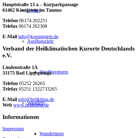
Hauptstraße 13 a – Kurparkpassage
61462 Königstein im Taunus
Events
Telefon
06174 202251
Telefax
06174 202308
E-Mail
info@koenigstein.de
Ausflugsziele
Verband der Heilklimatischen Kurorte Deutschlands
e.V.
Lindenstraße 1A
Hardtbergturm
33175 Bad Lippspringe
Telefon
05252 26265
Telefax
05251 1322733265
E-Mail
info@heilklima.de
Wandern
Web
www.heilklima.de
Informationen
Impressum
Wandertipps