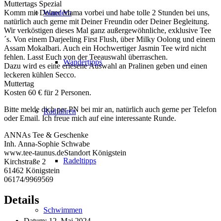
Muttertags Spezial
Komm mit Deiner Mama vorbei und habe tolle 2 Stunden bei uns,
Wandern
natürlich auch gerne mit Deiner Freundin oder Deiner Begleitung.
Wir verköstigen dieses Mal ganz außergewöhnliche, exklusive Tee
´s. Von einem Darjeeling First Flush, über Milky Oolong und einem
Assam Mokalbari. Auch ein Hochwertiger Jasmin Tee wird nicht
fehlen. Lasst Euch von der Teeauswahl überraschen.
Wandertipps
Dazu wird es eine erlesene Auswahl an Pralinen geben und einen
leckeren kühlen Secco.
Muttertag
Kosten 60 € für 2 Personen.
Bitte melde dich per PN bei mir an, natürlich auch gerne per Telefon
Radfahren
oder Email. Ich freue mich auf eine interessante Runde.
ANNAs Tee & Geschenke
Inh. Anna-Sophie Schwabe
www.tee-taunus.deStandort Königstein
Radeltipps
Kirchstraße 2
61462 Königstein
06174/9969569
Details
Schwimmen
Datum:
12. Mai 2024