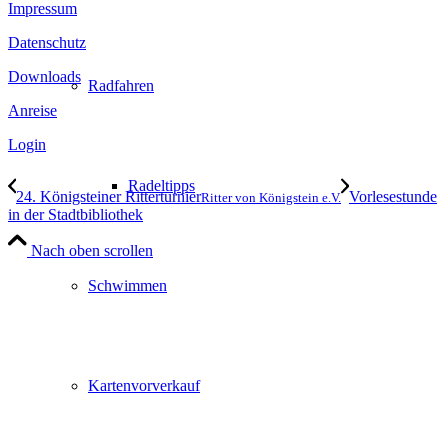
Impressum
Datenschutz
Downloads
Radfahren
Anreise
Login
Radeltipps
24. Königsteiner Ritterturnier
Vorlesestunde
Ritter von Königstein e.V.
in der Stadtbibliothek
Nach oben scrollen
Schwimmen
Kartenvorverkauf