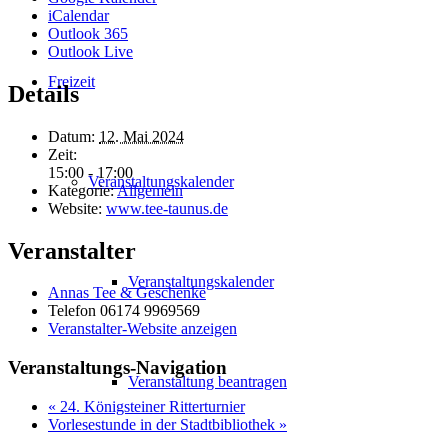
iCalendar
Outlook 365
Outlook Live
Freizeit
Details
Datum:
12. Mai 2024
Zeit:
15:00 - 17:00
Veranstaltungskalender
Kategorie:
Allgemein
Website:
www.tee-taunus.de
Veranstalter
Veranstaltungskalender
Annas Tee & Geschenke
Telefon
06174 9969569
Veranstalter-Website anzeigen
Veranstaltungs-Navigation
Veranstaltung beantragen
«
24. Königsteiner Ritterturnier
Vorlesestunde in der Stadtbibliothek
»