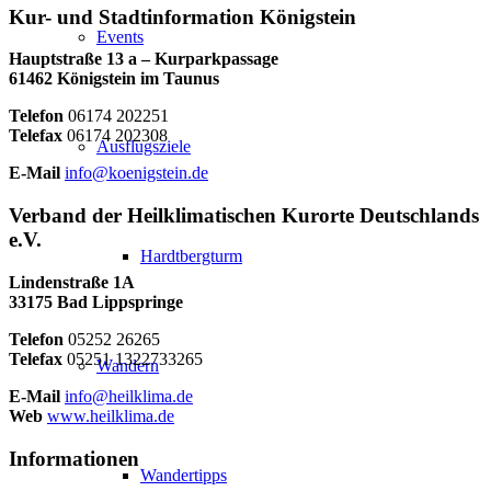
Kur- und Stadtinformation Königstein
Events
Hauptstraße 13 a – Kurparkpassage
61462 Königstein im Taunus
Telefon
06174 202251
Telefax
06174 202308
Ausflugsziele
E-Mail
info@koenigstein.de
Verband der Heilklimatischen Kurorte Deutschlands
e.V.
Hardtbergturm
Lindenstraße 1A
33175 Bad Lippspringe
Telefon
05252 26265
Telefax
05251 1322733265
Wandern
E-Mail
info@heilklima.de
Web
www.heilklima.de
Informationen
Wandertipps