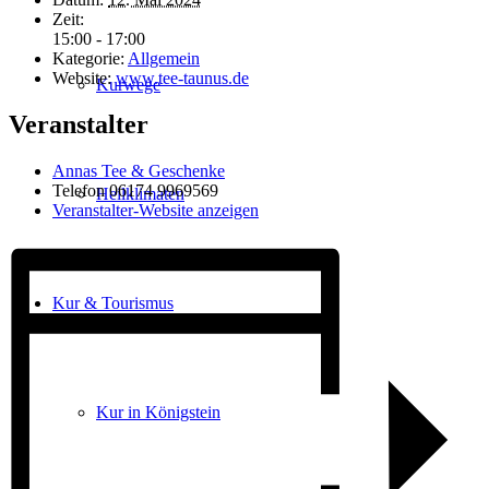
Zeit:
15:00 - 17:00
Kategorie:
Allgemein
Website:
www.tee-taunus.de
Kurwege
Veranstalter
Annas Tee & Geschenke
Telefon
06174 9969569
Heilklimaten
Veranstalter-Website anzeigen
Kur & Tourismus
Kur in Königstein